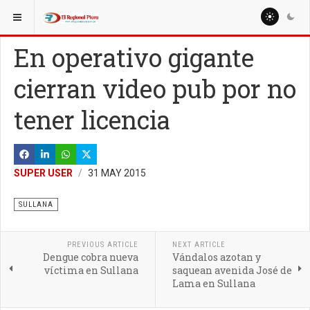
ESTÁ AQUÍ:
LOCALES
En operativo gigante
cierran video pub por no
tener licencia
SUPER USER
31 MAY 2015
SULLANA
PREVIOUS ARTICLE
NEXT ARTICLE
Dengue cobra nueva
Vándalos azotan y
víctima en Sullana
saquean avenida José de
Lama en Sullana