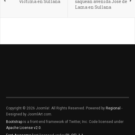
víctima en Sullana
saquean avenida José de
Lama en Sullana
Copyright © 2026 Joomla!. All Rights Reserved. Powered by
Regional
-
Designed by JoomlArt.com.
Bootstrap
is a front-end framework of Twitter, Inc. Code licensed under
Apache License v2.0
.