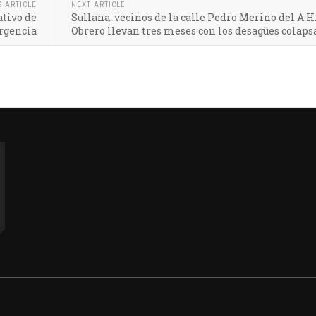
S ARTICLE
NEXT ARTICLE
ativo de
Sullana: vecinos de la calle Pedro Merino del A.H.
ergencia
Obrero llevan tres meses con los desagües colaps