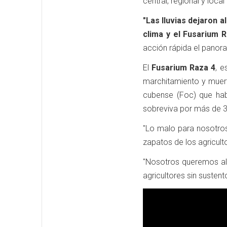
central, regional y local
"Las lluvias dejaron
clima y el Fusarium R
acción rápida el panor
El
Fusarium Raza 4
, e
marchitamiento y muert
cubense (Foc) que hab
sobreviva por más de 
"Lo malo para nosotros 
zapatos de los agricult
"Nosotros queremos al
agricultores sin sustent