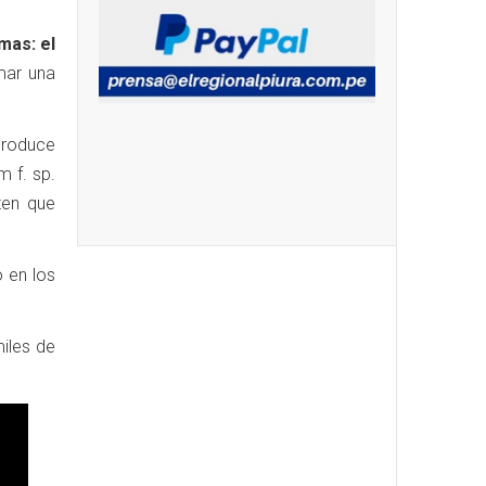
mas: el
mar una
produce
 f. sp.
ten que
o en los
iles de