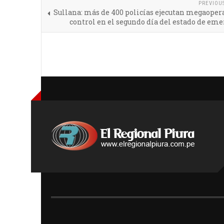
PREVIOU
Sullana: más de 400 policías ejecutan megaoper
control en el segundo día del estado de em