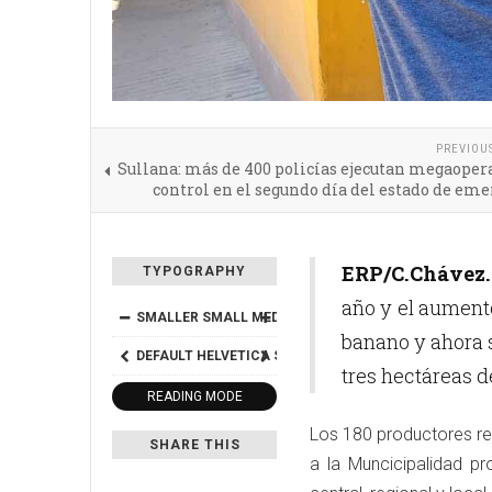
PREVIOU
Sullana: más de 400 policías ejecutan megaoper
control en el segundo día del estado de em
ERP/C.Chávez.
TYPOGRAPHY
año y el aumento
SMALLER
SMALL
MEDIUM
BIG
BIGGER
banano y ahora 
DEFAULT
HELVETICA
SEGOE
GEORGIA
TIMES
tres hectáreas d
READING MODE
Los 180 productores re
SHARE THIS
a la Muncicipalidad pr