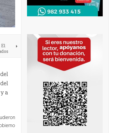
 El
ados
 del
 del
 y a
.
udieron
obierno