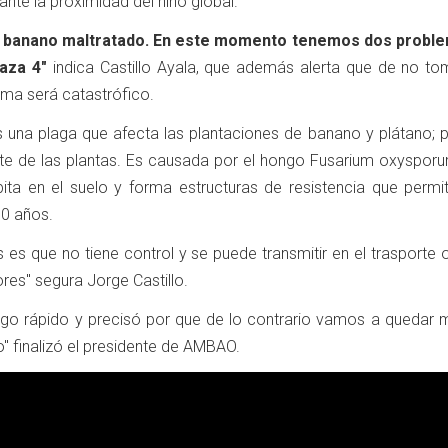
 ante la proximidad del niño global.
 al banano maltratado. En este momento tenemos dos proble
aza 4"
indica Castillo Ayala, que además alerta que de no to
ama será catastrófico.
s una plaga que afecta las plantaciones de banano y plátano; 
e de las plantas. Es causada por el hongo Fusarium oxysporum
ita en el suelo y forma estructuras de resistencia que permi
30 años.
es que no tiene control y se puede transmitir en el trasporte 
ores" segura Jorge Castillo.
go rápido y precisó por que de lo contrario vamos a quedar m
o" finalizó el presidente de AMBAO.