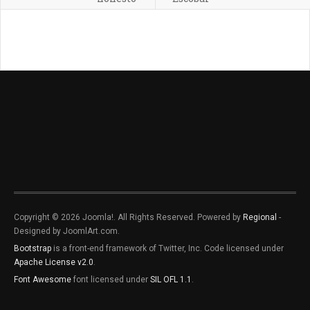
Copyright © 2026 Joomla!. All Rights Reserved. Powered by
Regional
-
Designed by JoomlArt.com.
Bootstrap
is a front-end framework of Twitter, Inc. Code licensed under
Apache License v2.0
.
Font Awesome
font licensed under
SIL OFL 1.1
.