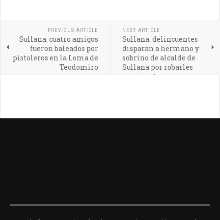
PREVIOUS ARTICLE
NEXT ARTICLE
Sullana: cuatro amigos
Sullana: delincuentes
fueron baleados por
disparan a hermano y
pistoleros en la Loma de
sobrino de alcalde de
Teodomiro
Sullana por robarles
camioneta