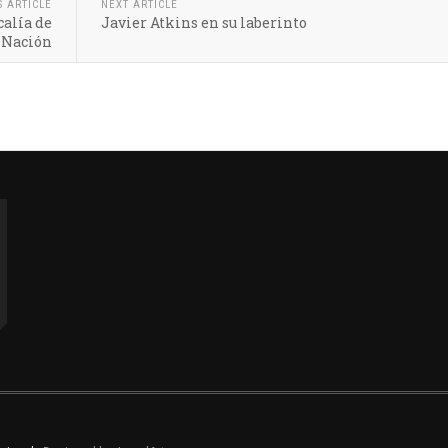
S ARTICLE
NEXT ARTICLE
calía de
Javier Atkins en su laberinto
 Nación