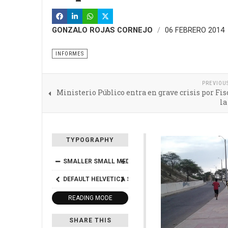
GONZALO ROJAS CORNEJO
06 FEBRERO 2014
INFORMES
PREVIOU
Ministerio Público entra en grave crisis por Fis
la
TYPOGRAPHY
SMALLER
SMALL
MEDIUM
BIG
BIGGER
DEFAULT
HELVETICA
SEGOE
GEORGIA
TIMES
READING MODE
SHARE THIS