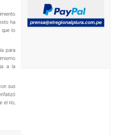
nimiento
esto ha
 que lo
ía para
Asimismo
ja a la
con sus
enfatizó
 el río,