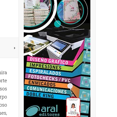
hira
orte
sos
rpo
oso
es,