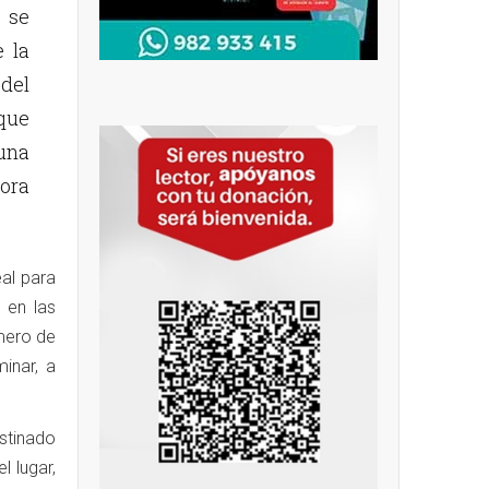
 se
 la
del
que
 una
hora
eal para
 en las
mero de
inar, a
stinado
l lugar,