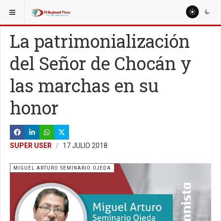
ESTÁ AQUÍ:
COLUMNISTAS
EDHIN CAMPOS BARRANZUELA
La patrimonialización
del Señor de Chocán y
las marchas en su
honor
SUPER USER
17 JULIO 2018
MIGUEL ARTURO SEMINARIO OJEDA