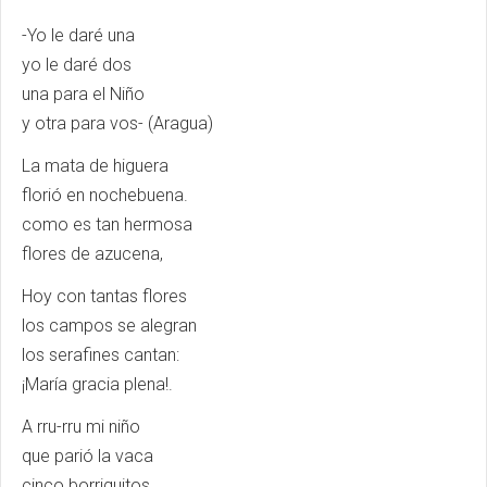
-Yo le daré una
yo le daré dos
una para el Niño
y otra para vos- (Aragua)
La mata de higuera
florió en nochebuena.
como es tan hermosa
flores de azucena,
Hoy con tantas flores
los campos se alegran
los serafines cantan:
¡María gracia plena!.
A rru-rru mi niño
que parió la vaca
cinco borriquitos