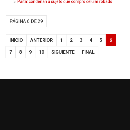
Paita: condenan a sujeto que compró celular robado
PÁGINA 6 DE 29
INICIO
ANTERIOR
1
2
3
4
5
6
7
8
9
10
SIGUIENTE
FINAL