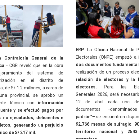
ERP
. La Oficina Nacional de 
Electorales (ONPE) empezó a 
a
Contraloría General de la
dos documentos fundamental
ca
- CGR reveló que en la obra
realización de un proceso elec
oramiento del sistema de
relación de electores y la l
rización en el distrito de
electores.
Para las Elec
a, de S/ 1.2 millones, a cargo de
Generales 2026, será necesari
una provincial, se aprobó un
12 de abril cada uno de
ente técnico con
información
documentos –denominad
uente y se efectuó pagos por
padrón”
– se encuentren dispon
s no ejecutados, deficientes e
92,766 mesas de sufragio
:
90
etos, generando un perjuicio
territorio nacional
y
2543
co de S/ 217 mil.