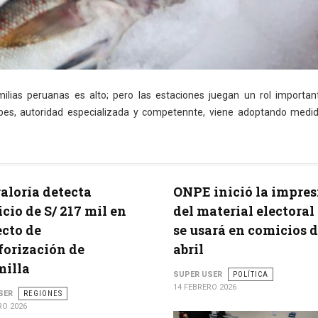
lias peruanas es alto; pero las estaciones juegan un rol importan
nipes, autoridad especializada y competennte, viene adoptando medi
aloría detecta
ONPE inició la impres
icio de S/ 217 mil en
del material electoral
cto de
se usará en comicios 
orización de
abril
milla
SUPER USER
POLÍTICA
14 FEBRERO 2026
SER
REGIONES
RO 2026