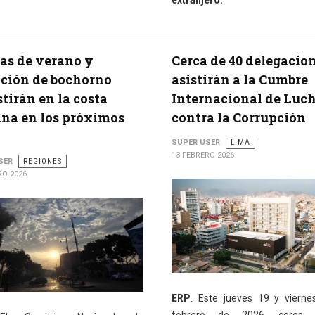
extranjero.
as de verano y
Cerca de 40 delegacio
ción de bochorno
asistirán a la Cumbre
stirán en la costa
Internacional de Luc
na en los próximos
contra la Corrupción
SUPER USER
LIMA
13 FEBRERO 2026
SER
REGIONES
RO 2026
ERP
. Este jueves 19 y viern