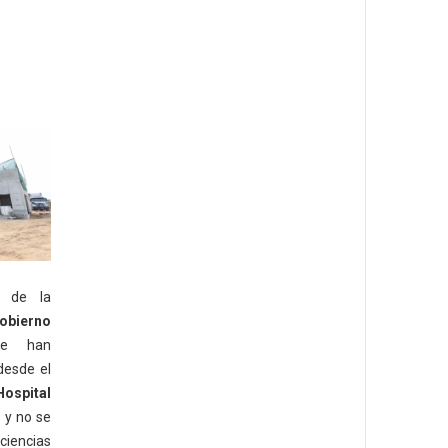
l de la
obierno
e han
esde el
Hospital
)
y no se
iencias