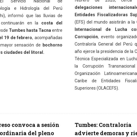
febrero de 2026, cerc
El Servicio Nacional de
delegaciones internacion
ología e Hidrología del Perú
Entidades Fiscalizadoras Sup
i), informó que las lluvias de
(EFS) del mundo asistirán a la
 continuarán en la
costa del
Internacional de Lucha co
desde
Tumbes hasta Tacna
entre
Corrupción
, evento organizad
el 19 de febrero
, acompañadas
Contraloría General del Perú 
 mayor sensación de
bochorno
año ejerce la presidencia de la 
s ciudades del litoral.
Técnica Especializada en Luch
la Corrupción Transnaciona
Organización Latinoamerican
Caribe de Entidades Fiscali
Superiores (OLACEFS).
eso convoca a sesión
Tumbes: Contraloría
ordinaria del pleno
advierte demoras y ri