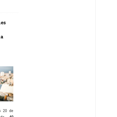
nes
ha
es 20 de