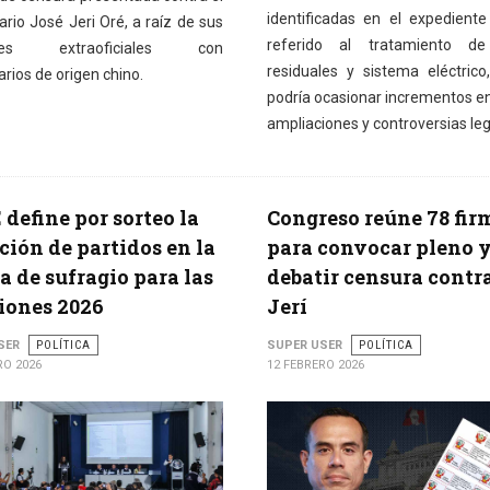
identificadas en el expediente
rio José Jeri Oré, a raíz de sus
referido al tratamiento d
ones extraoficiales con
residuales y sistema eléctrico
rios de origen chino.
podría ocasionar incrementos en
ampliaciones y controversias leg
define por sorteo la
Congreso reúne 78 fir
ción de partidos en la
para convocar pleno 
a de sufragio para las
debatir censura contr
iones 2026
Jerí
SER
POLÍTICA
SUPER USER
POLÍTICA
RO 2026
12 FEBRERO 2026