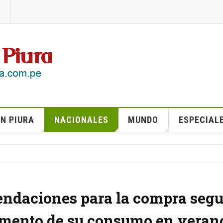
N PIURA
NACIONALES
MUNDO
ESPECIAL
endaciones para la compra segu
remento de su consumo en veran