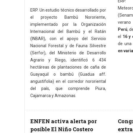
ERP. 
Meteor
ERP. Un estudio técnico desarrollado por
(Senamh
el proyecto Bambú Nororiente,
verano
implementado por la Organización
Perú
, 
Internacional del Bambú y el Ratán
el
16 y 
(INBAR), con el apoyo del Servicio
de una
Nacional Forestal y de Fauna Silvestre
en varia
(Serfor), del Ministerio de Desarrollo
Agrario y Riego, identificó 6 434
hectáreas de plantaciones de caña de
Guayaquil o bambú (Guadua aff.
angustifolia) en el corredor nororiental
del país, que comprende Piura,
Cajamarca y Amazonas.
ENFEN activa alerta por
Congr
posible El Niño Costero
extra