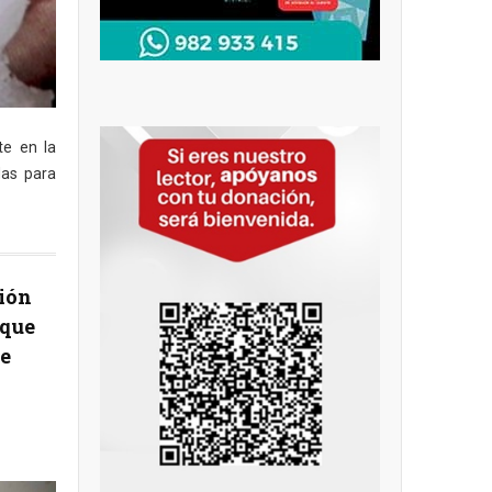
te en la
das para
ión
 que
de