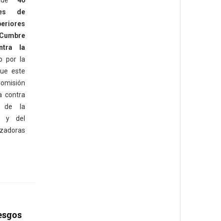
a de
40
ales de
eriores
Cumbre
ntra la
o por la
que este
Comisión
a contra
l de la
a y del
zadoras
esgos