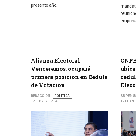
presente año.
mandata
reuni
empresa
Alianza Electoral
ONPE 
Venceremos, ocupará
ubica
primera posición en Cédula
cédul
de Votación
Elecc
REDACCIÓN
POLÍTICA
SUPER U
12 FEBRERO 2026
12 FEBRE