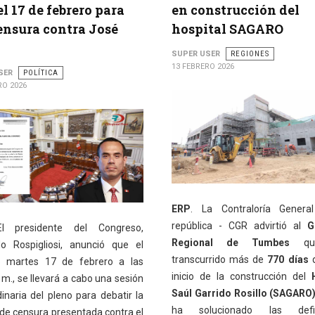
el 17 de febrero para
en construcción del
ensura contra José
hospital SAGARO
SUPER USER
REGIONES
13 FEBRERO 2026
SER
POLÍTICA
RO 2026
ERP
. La Contraloría Genera
república - CGR advirtió al
G
l presidente del Congreso,
Regional de Tumbes
qu
o Rospigliosi, anunció que el
transcurrido más de
770 días
d
o martes 17 de febrero a las
inicio de la construcción del
 m., se llevará a cabo una sesión
Saúl Garrido Rosillo (SAGARO
inaria del pleno para debatir la
ha solucionado las defic
de censura presentada contra el