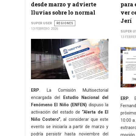
desde marzo y advierte
para 
lluvias sobre lo normal
ver c
Jerí
SUPER USER
REGIONES
13 FEBRERO 2026
SUPER U
13 FEBRE
ERP
. La Comisión Multisectorial
encargada del
Estudio Nacional del
ERP
. E
Fenómeno El Niño (ENFEN)
dispuso la
Fernand
activación del estado de
“Alerta de El
próxim
Niño Costero”
, al considerar que este
10:00 a.
evento se iniciaría a partir de marzo y
extraord
podría persistir hasta noviembre del
moción 