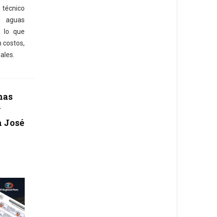
 técnico
e aguas
, lo que
 costos,
ales.
mas
y
a José