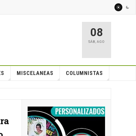
08
SÁB
,
AGO
ES
MISCELANEAS
COLUMNISTAS
ra
o