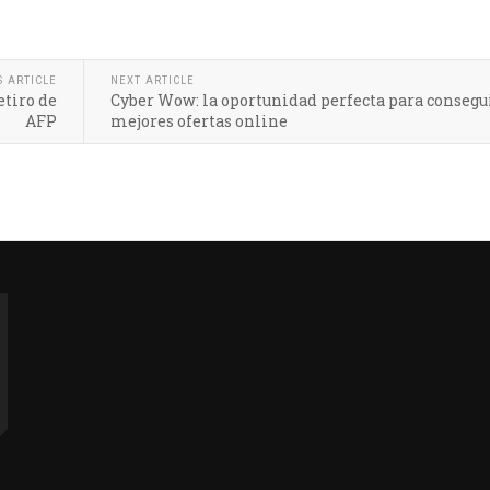
S ARTICLE
NEXT ARTICLE
etiro de
Cyber Wow: la oportunidad perfecta para consegui
AFP
mejores ofertas online