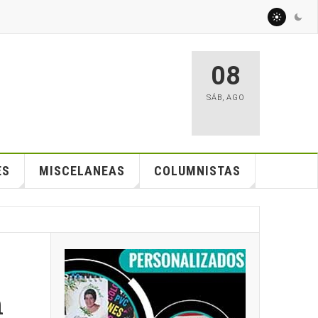
08
SÁB
,
AGO
ES
MISCELANEAS
COLUMNISTAS
n