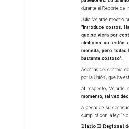
pabellones. Lo usamo
durante el Reporte de In
Julio Velarde mostró p
"Introduce costos. H
que se viera por cos
símbolos no están e
moneda, pero todas 
bastante costoso".
Además del cambio de e
por la Unión", que ha e
Al respecto, Velarde
momento, tal vez decí
A pesar de su desacue
cumplirá con la ley: "N
Diario El Regional d