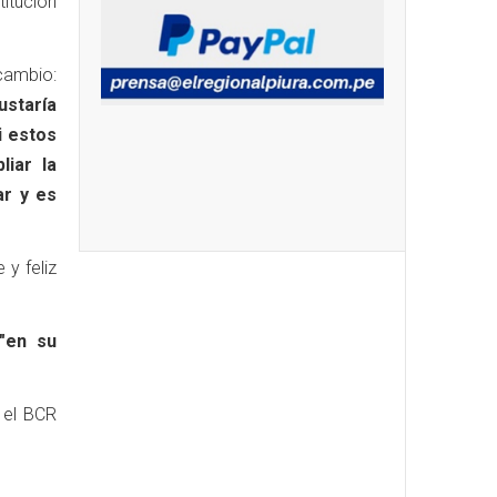
titución
cambio:
ustaría
i estos
iar la
ar y es
 y feliz
"en su
 el BCR