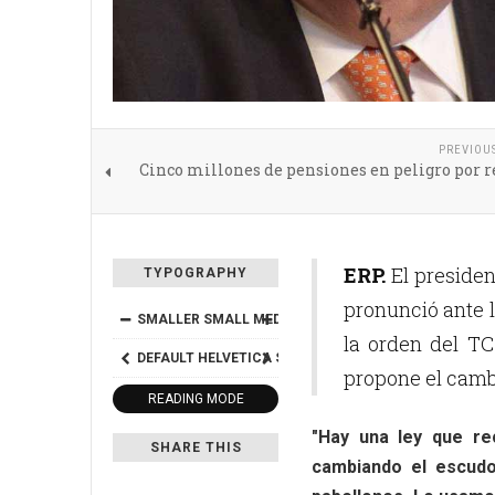
PREVIOU
Cinco millones de pensiones en peligro por r
ERP.
El presiden
TYPOGRAPHY
pronunció ante l
SMALLER
SMALL
MEDIUM
BIG
BIGGER
la orden del TC
DEFAULT
HELVETICA
SEGOE
GEORGIA
TIMES
propone el camb
READING MODE
"Hay una ley que re
SHARE THIS
cambiando el escud