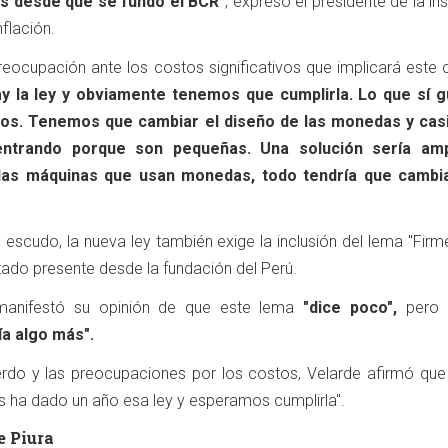
s desde que se fundó el BCR"
, expresó el presidente de la ins
flación.
reocupación ante los costos significativos que implicará este 
ay la ley y obviamente tenemos que cumplirla. Lo que sí g
tos. Tenemos que cambiar el diseño de las monedas y cas
ntrando porque son pequeñas. Una solución sería ampl
las máquinas que usan monedas, todo tendría que cambi
scudo, la nueva ley también exige la inclusión del lema "Firme
stado presente desde la fundación del Perú.
 manifestó su opinión de que este lema
"dice poco",
pero
a algo más".
rdo y las preocupaciones por los costos, Velarde afirmó que
os ha dado un año esa ley y esperamos cumplirla".
e Piura