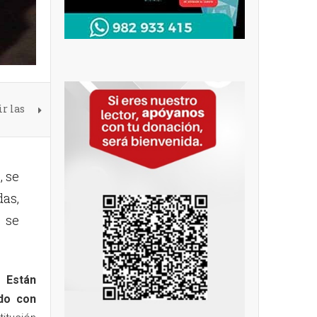
r las
, se
das,
, se
. Están
do con