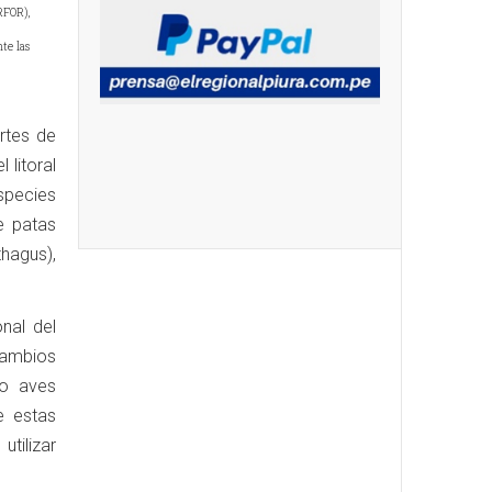
RFOR),
nte las
rtes de
litoral
species
e patas
thagus),
nal del
cambios
mo aves
e estas
ilizar