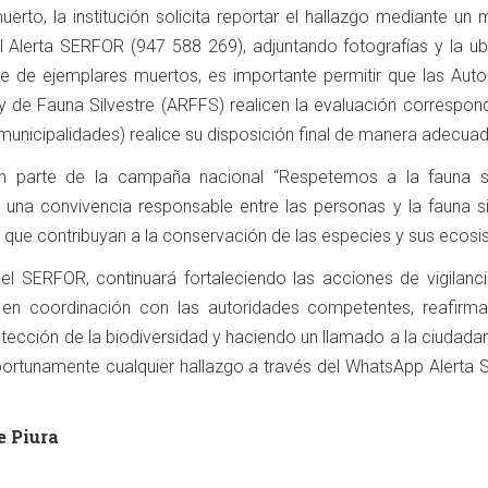
muerto, la institución solicita reportar el hallazgo mediante un
 Alerta SERFOR (947 588 269), adjuntando fotografías y la ub
e de ejemplares muertos, es importante permitir que las Auto
y de Fauna Silvestre (ARFFS) realicen la evaluación correspond
municipalidades) realice su disposición final de manera adecuad
n parte de la campaña nacional “Respetemos a la fauna si
una convivencia responsable entre las personas y la fauna sil
ue contribuyan a la conservación de las especies y sus ecosi
el SERFOR, continuará fortaleciendo las acciones de vigilanci
a en coordinación con las autoridades competentes, reafirm
ección de la biodiversidad y haciendo un llamado a la ciudadan
portunamente cualquier hallazgo a través del WhatsApp Alerta
e Piura