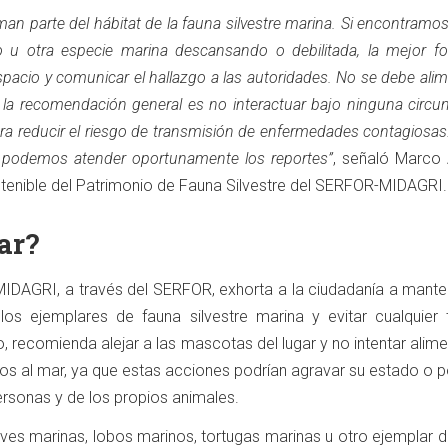
man parte del hábitat de la fauna silvestre marina. Si encontramo
o u otra especie marina descansando o debilitada, la mejor f
spacio y comunicar el hallazgo a las autoridades. No se debe alim
y la recomendación general es no interactuar bajo ninguna circu
para reducir el riesgo de transmisión de enfermedades contagiosas
a podemos atender oportunamente los reportes”
, señaló Marco 
stenible del Patrimonio de Fauna Silvestre del SERFOR-MIDAGRI.
ar?
l MIDAGRI, a través del SERFOR, exhorta a la ciudadanía a mant
los ejemplares de fauna silvestre marina y evitar cualquier 
 recomienda alejar a las mascotas del lugar y no intentar alime
los al mar, ya que estas acciones podrían agravar su estado o 
personas y de los propios animales.
ves marinas, lobos marinos, tortugas marinas u otro ejemplar d