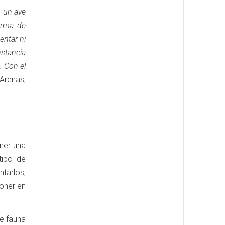
s un ave
orma de
entar ni
nstancia
. Con el
Arenas,
ener una
tipo de
ntarlos,
poner en
e fauna