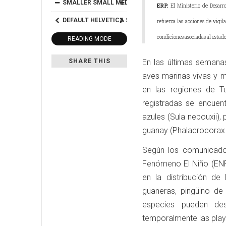
SMALLER
SMALL
MEDIUM
BIG
BIGGER
ERP.
El Ministerio de Desarr
DEFAULT
HELVETICA
SEGOE
GEORGIA
TIMES
refuerza las acciones de vigil
condiciones asociadas al estado 
READING MODE
SHARE THIS
En las últimas semanas
aves marinas vivas y m
en las regiones de Tu
registradas se encuen
azules (Sula nebouxii),
guanay (Phalacrocorax bo
Según los comunicados
Fenómeno El Niño (ENF
en la distribución de
guaneras, pingüino d
especies pueden des
temporalmente las play