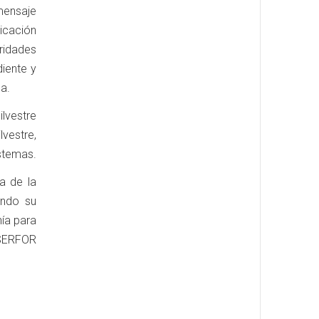
 mensaje
icación
ridades
iente y
a.
lvestre
vestre,
stemas.
a de la
ando su
ía para
 SERFOR