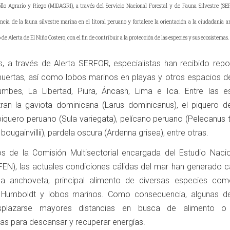
ollo Agrario y Riego (MIDAGRI), a través del Servicio Nacional Forestal y de Fauna Silvestre (SE
ancia de la fauna silvestre marina en el litoral peruano y fortalece la orientación a la ciudadanía a
de Alerta de El Niño Costero, con el fin de contribuir a la protección de las especies y sus ecosistemas.
, a través de Alerta SERFOR, especialistas han recibido repo
uertas, así como lobos marinos en playas y otros espacios del 
mbes, La Libertad, Piura, Áncash, Lima e Ica. Entre las e
tran la gaviota dominicana (Larus dominicanus), el piquero d
 piquero peruano (Sula variegata), pelícano peruano (Pelecanus 
ugainvillii), pardela oscura (Ardenna grisea), entre otras.
 de la Comisión Multisectorial encargada del Estudio Nacio
EN), las actuales condiciones cálidas del mar han generado 
 la anchoveta, principal alimento de diversas especies co
e Humboldt y lobos marinos. Como consecuencia, algunas d
plazarse mayores distancias en busca de alimento o ut
as para descansar y recuperar energías.