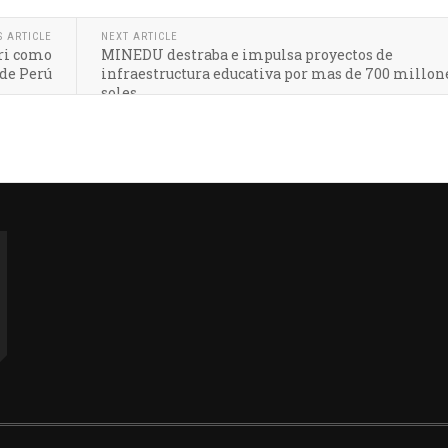
S ARTICLE
NEXT ARTICLE
ri como
MINEDU destraba e impulsa proyectos de
 de Perú
infraestructura educativa por mas de 700 millon
soles