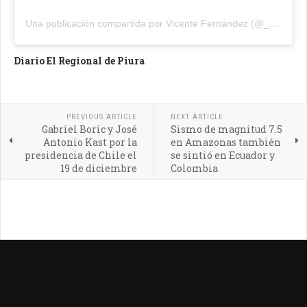
Una publicación compartida por Vicente Fernández (@_vicentefdez)
Diario El Regional de Piura
PREVIOUS ARTICLE
NEXT ARTICLE
Gabriel Boric y José
Sismo de magnitud 7.5
Antonio Kast por la
en Amazonas también
presidencia de Chile el
se sintió en Ecuador y
19 de diciembre
Colombia