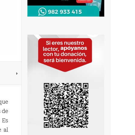
que
s de
. Es
e al