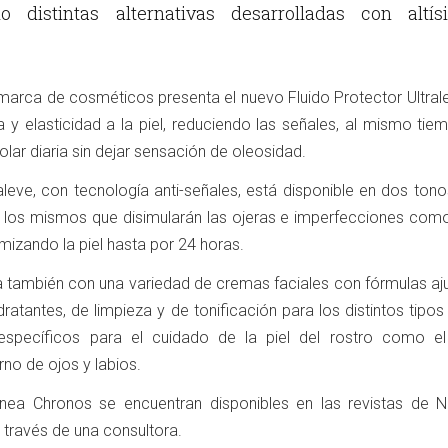
o distintas alternativas desarrolladas con altís
 marca de cosméticos presenta el nuevo Fluido Protector Ultral
 y elasticidad a la piel, reduciendo las señales, al mismo tie
lar diaria sin dejar sensación de oleosidad.
raleve, con tecnología anti-señales, está disponible en dos tono
 los mismos que disimularán las ojeras e imperfecciones com
rmizando la piel hasta por 24 horas.
a también con una variedad de cremas faciales con fórmulas aj
ratantes, de limpieza y de tonificación para los distintos tipos 
specíficos para el cuidado de la piel del rostro como e
no de ojos y labios.
ínea Chronos se encuentran disponibles en las revistas de N
 través de una consultora.