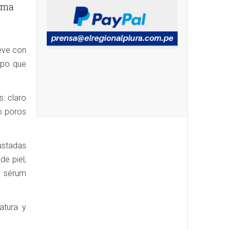
ima
eve con
mpo que
s: claro
o poros
ustadas
de piel,
l sérum
atura y