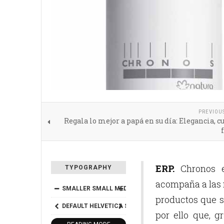
PREVIOU
Regala lo mejor a papá en su día: Elegancia, c
ERP.
Chronos e
TYPOGRAPHY
acompaña a las 
SMALLER
SMALL
MEDIUM
BIG
BIGGER
productos que s
DEFAULT
HELVETICA
SEGOE
GEORGIA
TIMES
por ello que, g