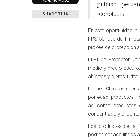
READING MODE
público peruan
tecnología.
SHARE THIS
En esta oportunidad la
FPS 50, que da firmeza
provee de protección so
El Fluido Protector Ult
medio y medio oscuro;
abiertos y ojeras, unifo
La línea Chronos cuent
por edad, productos hid
así como productos e
concentrado y el contor
Los productos de la l
podrán ser adquiridos a