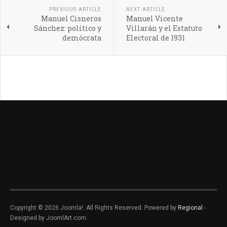
PREVIOUS ARTICLE
NEXT ARTICLE
Manuel Cisneros
Manuel Vicente
Sánchez: político y
Villarán y el Estatuto
demócrata
Electoral de 1931
Copyright © 2026 Joomla!. All Rights Reserved. Powered by
Regional
-
Designed by JoomlArt.com.