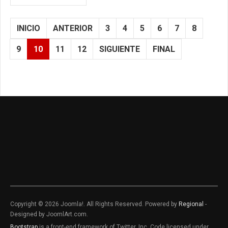
INICIO
ANTERIOR
3
4
5
6
7
8
9
10
11
12
SIGUIENTE
FINAL
Copyright © 2026 Joomla!. All Rights Reserved. Powered by
Regional
-
Designed by JoomlArt.com.
Bootstrap
is a front-end framework of Twitter, Inc. Code licensed under