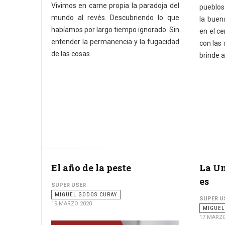
Vivimos en carne propia la paradoja del
pueblos.
mundo al revés. Descubriendo lo que
la buen
habíamos por largo tiempo ignorado. Sin
en el c
entender la permanencia y la fugacidad
con las 
de las cosas.
brinde a
El año de la peste
La Un
es
SUPER USER
MIGUEL GODOS CURAY
SUPER U
19 MARZO 2020
MIGUEL
17 MARZO