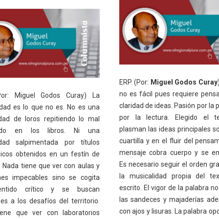
ERP. (Por:
Miguel Godos Curay
no es fácil pues requiere pensa
Por: Miguel Godos Curay) La
claridad de ideas. Pasión por la 
idad es lo que no es. No es una
por la lectura. Elegido el 
ad de loros repitiendo lo mal
plasman las ideas principales s
ido en los libros. Ni una
cuartilla y en el fluir del pensa
dad salpimentada por títulos
mensaje cobra cuerpo y se en
cos obtenidos en un festín de
Es necesario seguir el orden gra
. Nada tiene que ver con aulas y
la musicalidad propia del te
nes impecables sino se cogita
escrito. El vigor de la palabra n
ntido crítico y se buscan
las sandeces y majaderías ad
es a los desafíos del territorio.
con ajos y lisuras. La palabra op
ene que ver con laboratorios