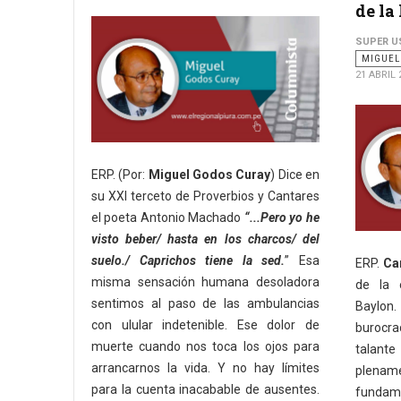
de la
SUPER U
MIGUEL
21 ABRIL 
ERP. (Por:
Miguel Godos Curay
) Dice en
su XXI terceto de Proverbios y Cantares
el poeta Antonio Machado
“...Pero yo he
visto beber/ hasta en los charcos/ del
suelo./ Caprichos tiene la sed.
” Esa
ERP.
Ca
misma sensación humana desoladora
de la 
sentimos al paso de las ambulancias
Baylon.
con ulular indetenible. Ese dolor de
burocra
muerte cuando nos toca los ojos para
talante
arrancarnos la vida. Y no hay límites
plena
para la cuenta inacabable de ausentes.
fundame