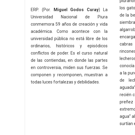
piurano
los gato
ERP. (Por.
Miguel Godos Curay
) La
de la be
Universidad Nacional de Piura
siemb
conmemora 59 años de creación y vida
algarro
académica. Como acontece con la
encarga
universidad pública no está libre de los
cabras
ordinarios, históricos y episódicos
rincone
conflictos de poder. Es el curso natural
lecheros
de las contiendas, en donde las partes
conocía
en controversia, miden sus fuerzas. Se
a la pur
componen y recomponen, muestran a
de lec
todas luces fortalezas y debilidades.
aguada”
recién 
preñez 
extremo
agua” a
surtían 