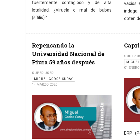
fuertemente contagioso y de alta
vacíos 
letalidad. ¿Viruela o mal de bubas
indaga 
(sífilis)?
obtenid
Repensando la
Capri
Universidad Nacional de
SUPER U
Piura 59 años después
MIGUEL
01 ENERO
SUPER USER
MIGUEL GODOS CURAY
14 MARZO 2020
ERP. (