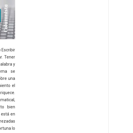
) Escribir
r. Tener
palabra y
tema se
obre una
miento el
riquece.
matical,
xto bien
o está en
erezadas
ortuna lo