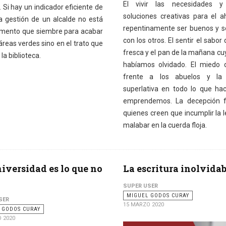
El vivir las necesidades y
 Si hay un indicador eficiente de
soluciones creativas para el ah
a gestión de un alcalde no está
repentinamente ser buenos y so
emento que siembre para acabar
con los otros. El sentir el sabor
áreas verdes sino en el trato que
fresca y el pan de la mañana cu
 la biblioteca.
habíamos olvidado. El miedo 
frente a los abuelos y la 
superlativa en todo lo que h
emprendemos. La decepción f
quienes creen que incumplir la l
malabar en la cuerda floja.
iversidad es lo que no
La escritura inolvidab
SUPER USER
MIGUEL GODOS CURAY
SER
15 MARZO 2020
 GODOS CURAY
 2020