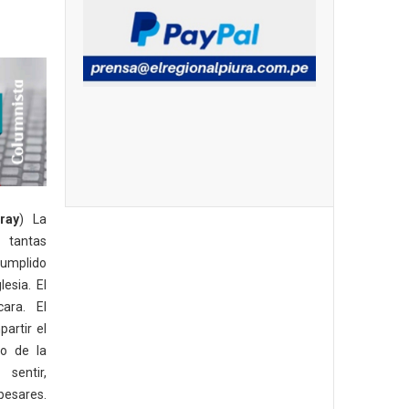
ray
) La
 tantas
cumplido
lesia. El
ara. El
artir el
to de la
sentir,
pesares.