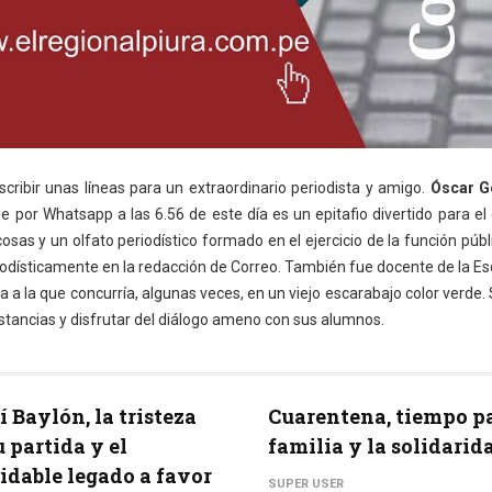
cribir unas líneas para un extraordinario periodista y amigo.
Óscar G
por Whatsapp a las 6.56 de este día es un epitafio divertido para el 
cosas y un olfato periodístico formado en el ejercicio de la función públ
eriodísticamente en la redacción de Correo. También fue docente de la E
a a la que concurría, algunas veces, en un viejo escarabajo color verde
istancias y disfrutar del diálogo ameno con sus alumnos.
 Baylón, la tristeza
Cuarentena, tiempo pa
u partida y el
familia y la solidarid
idable legado a favor
SUPER USER