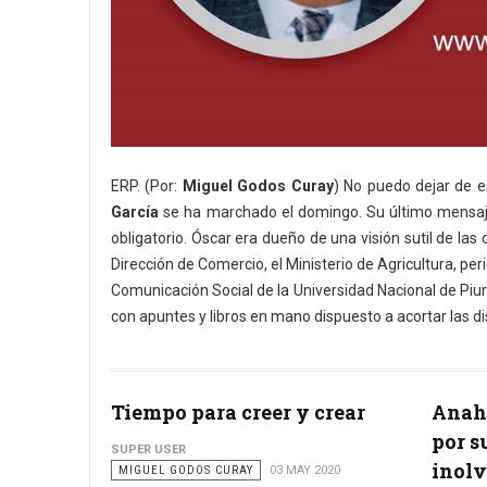
ERP. (Por:
Miguel Godos Curay
) No puedo dejar de es
García
se ha marchado el domingo. Su último mensaje 
obligatorio. Óscar era dueño de una visión sutil de las 
Dirección de Comercio, el Ministerio de Agricultura, p
Comunicación Social de la Universidad Nacional de Piur
con apuntes y libros en mano dispuesto a acortar las d
Tiempo para creer y crear
Anahí
por s
SUPER USER
inolv
MIGUEL GODOS CURAY
03 MAY 2020