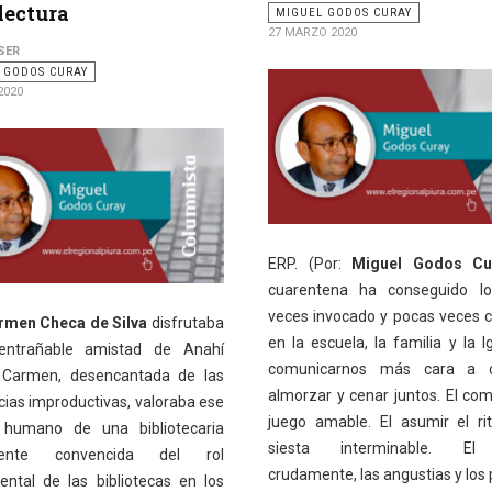
 lectura
MIGUEL GODOS CURAY
27 MARZO 2020
SER
 GODOS CURAY
2020
ERP. (Por:
Miguel Godos Cu
cuarentena ha conseguido lo
veces invocado y pocas veces 
rmen Checa de Silva
disfrutaba
en la escuela, la familia y la Ig
entrañable amistad de Anahí
comunicarnos más cara a c
 Carmen, desencantada de las
almorzar y cenar juntos. El comp
cias improductivas, valoraba ese
juego amable. El asumir el ri
 humano de una bibliotecaria
siesta interminable. El 
mente convencida del rol
crudamente, las angustias y los 
ntal de las bibliotecas en los