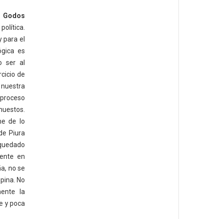
Godos
política.
y para el
ógica es
o ser al
cicio de
 nuestra
 proceso
nuestos.
me de lo
de Piura
uedado
lente en
a, no se
opina. No
ente la
je y poca