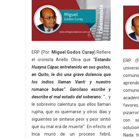
ERP. (Por:
Miguel Godos Curay
) Refiere
el cronista Anello Oliva que
“Estando
ERP. (
Huayna Cápac entretenido en sus gustos,
univers
en Quito, le dio una grave dolencia que
comunid
los indios llaman Vanti y nuestro
aprend
romance bubas”. Garcilaso escribe y
comuni
describe el mal estado del soberano:
“… y
académi
le sobrevino calentura que ellos llaman
favores
rupha, que es quemarse y otros días y
pizarro
siguientes se sintiese peor y peor sintió
con se
que su mal era de muerte”. En efecto el
solucion
Inca murió de un proceso febril,
Nada ti