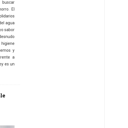
 buscar
orro. El
lidarios
 del agua
yo sabor
desnudo
higiene
acemos y
rente a
ey es un
le