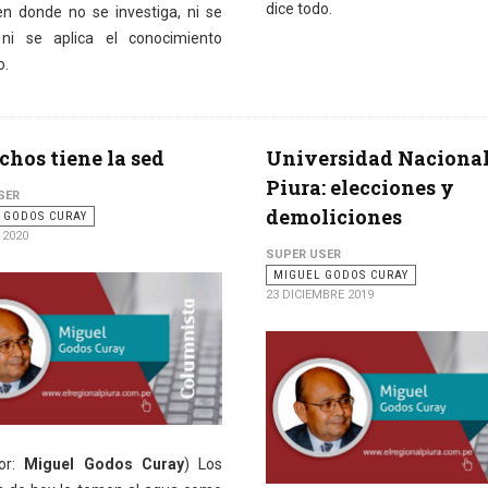
dice todo.
en donde no se investiga, ni se
ni se aplica el conocimiento
o.
chos tiene la sed
Universidad Nacional
Piura: elecciones y
SER
demoliciones
 GODOS CURAY
 2020
SUPER USER
MIGUEL GODOS CURAY
23 DICIEMBRE 2019
Por:
Miguel Godos Curay
) Los