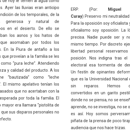
s de hoy le temen al agua como
s. Ayer las lluvias eran anticipo
ERP. (Por:
Miguel 
ndición de los temporales, de la
Curay
) Preservo mi neutralidad 
ra generosa y natural de
Para la oposición soy oficialista 
bos en el desierto. De ello se
oficialismo soy oposición. La l
ban los asnos y los hatos de
precisa. Nadie puede ser y n
 que asomaban por todos los
mismo tiempo. Por discreto ejer
s. En la Piura de antaño a los
libertad personal reservamos
 que proveían a la familia se les
posición. Nos indigna tras el
 como “pura leche”. Atendiendo
electoral esa tormenta de de
eza y calidad del producto. A los
Un festín de opinantes defor
he “bautizada” como “leche
que es la Universidad Nacional 
. El mismo apelativo tenían los
sin reparos. Hemos q
casados que no acertaban con la
convertidos en un garito pesti
esperada por toda la familia. El
donde no se piensa, no se enseñ
 mayor era llamara “pistolita de
aprende, no se investiga, no se 
l que sus disparos personales no
es así. Hoy somos perversam
efecto.
piñata de la prensa de poco tira
audiencia que nos hace trizas.