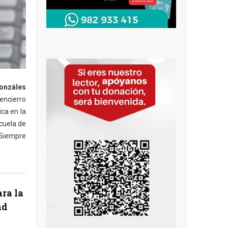
onzáles
encierro
ica en la
scuela de
. Siempre
ra la
ad