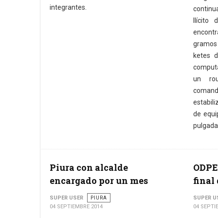
integrantes.
continua
Ilícito
encontr
gramos 
ketes 
computa
un rou
comando
estabili
de equi
pulgada
Piura con alcalde
ODPE 
encargado por un mes
final
SUPER USER
PIURA
SUPER U
04 SEPTIEMBRE 2014
04 SEPTI