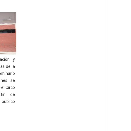
ación y
ras de la
eminario
ones se
 el Circo
fin de
 público