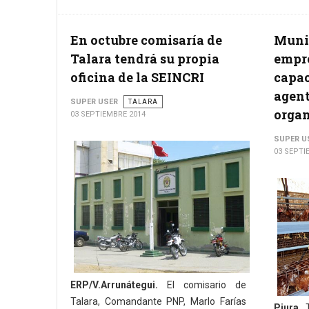
En octubre comisaría de
Munic
Talara tendrá su propia
empr
oficina de la SEINCRI
capac
agen
SUPER USER
TALARA
orga
03 SEPTIEMBRE 2014
SUPER U
03 SEPTI
ERP/V.Arrunátegui.
El comisario de
Talara, Comandante PNP, Marlo Farías
Piura.
T