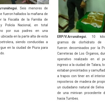
rrunátegui.
Seis menores de
e fueron hallados la mañana de
r la Fiscalía de la Familia de
y Policía Nacional, en total
no por sus padres en una
 ubicada en la parte alta de esta
ERP/V.Arrunátegui.
10 kilo
petrolera, siendo conducidas a
gramos de clorhidrato de c
rgue en la ciudad de Piura para
fueron decomisados por la Po
ado.
Carreteras de Los Órganos, du
operativo realizado en el p
ingreso a la ciudad de Talara, l
estaban precintados y camuflad
a trapos con tiner en el interio
reposteros de madera de prop
un ciudadano natural de Selva
de una minivan procedente d
hacia Tumbes.