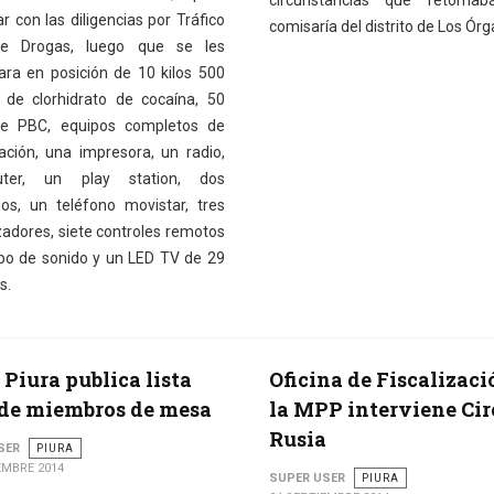
circunstancias que retorna
r con las diligencias por Tráfico
comisaría del distrito de Los Ór
 de Drogas, luego que se les
ara en posición de 10 kilos 500
de clorhidrato de cocaína, 50
de PBC, equipos completos de
ción, una impresora, un radio,
ter, un play station, dos
s, un teléfono movistar, tres
zadores, siete controles remotos
po de sonido y un LED TV de 29
s.
Piura publica lista
Oficina de Fiscalizaci
 de miembros de mesa
la MPP interviene Cir
Rusia
SER
PIURA
EMBRE 2014
SUPER USER
PIURA