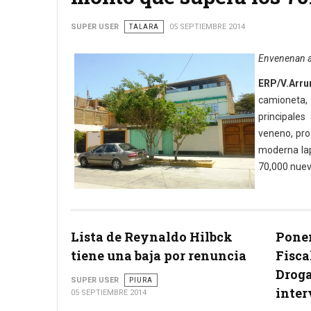
SUPER USER
TALARA
05 SEPTIEMBRE 2014
Envenenan a
ERP/V.Arru
camioneta,
principale
veneno, pro
moderna lap
70,000 nuev
Lista de Reynaldo Hilbck
Ponen
tiene una baja por renuncia
Fisca
Droga
SUPER USER
PIURA
inter
05 SEPTIEMBRE 2014