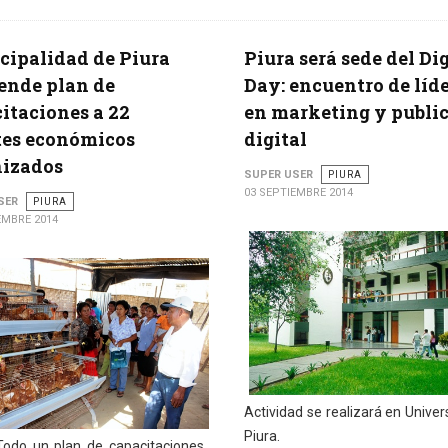
ipalidad de Piura
Piura será sede del Dig
ende plan de
Day: encuentro de líd
itaciones a 22
en marketing y publi
tes económicos
digital
nizados
SUPER USER
PIURA
03 SEPTIEMBRE 2014
SER
PIURA
EMBRE 2014
Actividad se realizará en Univer
Piura.
odo un plan de capacitaciones