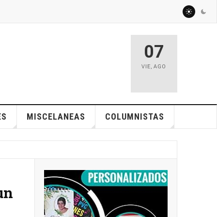
07
VIE
,
AGO
ES
MISCELANEAS
COLUMNISTAS
un