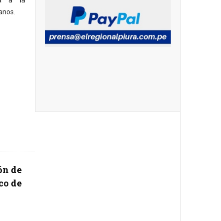
ba a la
ganos.
ón de
co de