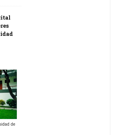
ital
eres
cidad
sidad de