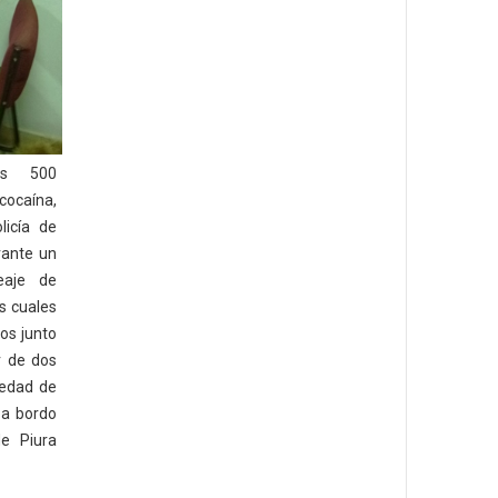
s 500
ocaína,
licía de
rante un
eaje de
os cuales
os junto
r de dos
iedad de
 a bordo
e Piura