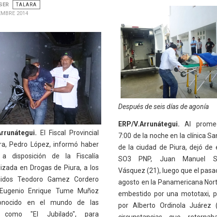
SER
TALARA
EMBRE 2014
Después de seis días de agonía
ERP/V.Arrunátegui.
Al promed
rrunátegui.
El Fiscal Provincial
7:00 de la noche en la clínica S
ra, Pedro López, informó haber
de la ciudad de Piura, dejó de e
a disposición de la Fiscalía
SO3 PNP, Juan Manuel Si
lizada en Drogas de Piura, a los
Vásquez (21), luego que el pasa
enidos Teodoro Gamez Cordero
agosto en la Panamericana Nort
 Eugenio Enrique Tume Muñoz
embestido por una mototaxi, p
conocido en el mundo de las
por Alberto Ordinola Juárez 
 como "El Jubilado", para