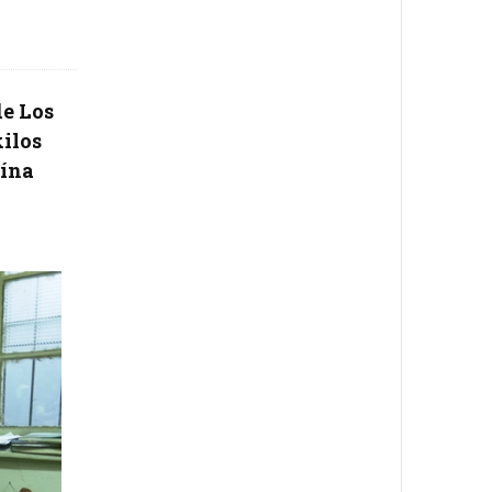
de Los
ilos
aína