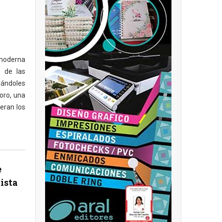
 moderna
 de las
dándoles
oro, una
eran los
e
ista