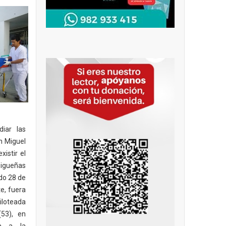
iar las
an Miguel
xistir el
gueñas
do 28 de
e, fuera
iloteada
(53), en