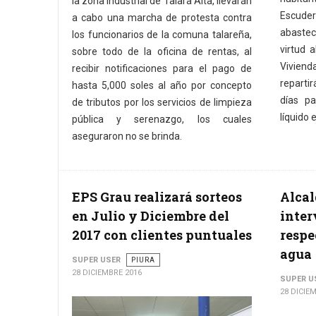
la zona industrial de Talara Alta, llevarán
Escud
a cabo una marcha de protesta contra
abastec
los funcionarios de la comuna talareña,
virtud 
sobre todo de la oficina de rentas, al
Viviend
recibir notificaciones para el pago de
reparti
hasta 5,000 soles al año por concepto
días pa
de tributos por los servicios de limpieza
líquido 
pública y serenazgo, los cuales
aseguraron no se brinda.
EPS Grau realizará sorteos
Alcal
en Julio y Diciembre del
inter
2017 con clientes puntuales
respe
agua
SUPER USER
PIURA
28 DICIEMBRE 2016
SUPER U
28 DICIE