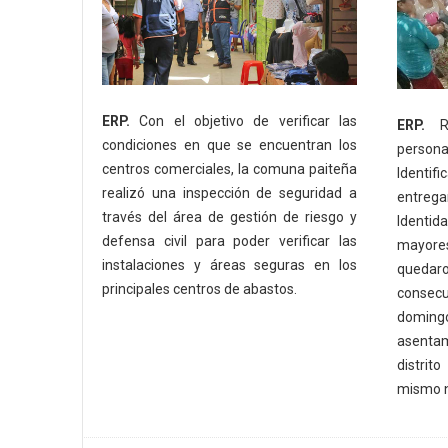
ERP.
Con el objetivo de verificar las
ERP.
RE
condiciones en que se encuentran los
person
centros comerciales, la comuna paiteña
Identif
realizó una inspección de seguridad a
entreg
través del área de gestión de riesgo y
Identi
defensa civil para poder verificar las
mayore
instalaciones y áreas seguras en los
queda
principales centros de abastos.
consecu
domingo
asentam
distrit
mismo 