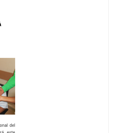
á
onal del
irá este