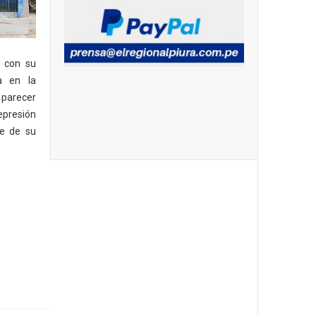
 con su
a en la
 parecer
epresión
te de su