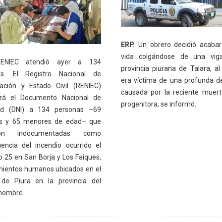
ERP.
Un obrero decidió acabar
vida colgándose de una vig
NIEC atendió ayer a 134
provincia piurana de Talara, al
as. El Registro Nacional de
era víctima de una profunda d
icación y Estado Civil (RENIEC)
causada por la reciente muer
ará el Documento Nacional de
progenitora, se informó.
dad (DNI) a 134 personas –69
s y 65 menores de edad– que
ron indocumentadas como
encia del incendio ocurrido el
 25 en San Borja y Los Faiques,
ientos humanos ubicados en el
o de Piura en la provincia del
nombre.