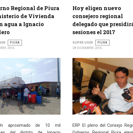
rno Regional de Piura
Hoy eligen nuevo
isterio de Vivienda
consejero regional
n agua a Ignacio
delegado que presidir
dero
sesiones el 2017
SER
PIURA
SUPER USER
PIURA
MBRE 2016
28 DICIEMBRE 2016
Un aproximado de 10 mil
ERP. El pleno del Consejo Regi
ntes del distrito de Ignacio
Gobierno Regional Piura eleg