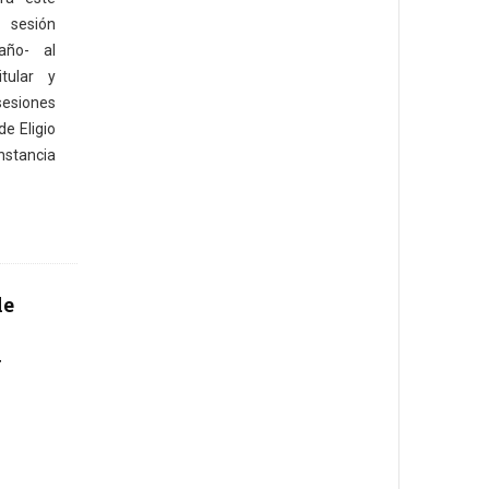
sesión
año- al
tular y
esiones
e Eligio
stancia
le
y