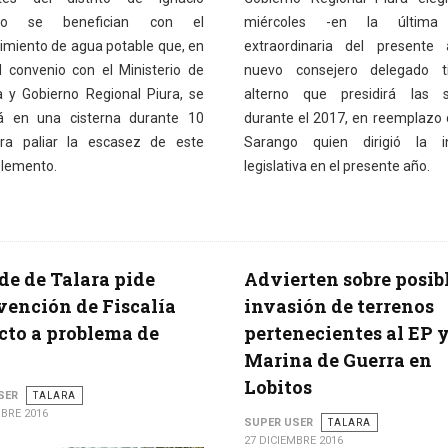
ero se benefician con el
miércoles -en la última 
imiento de agua potable que, en
extraordinaria del presente 
al convenio con el Ministerio de
nuevo consejero delegado ti
a y Gobierno Regional Piura, se
alterno que presidirá las s
rá en una cisterna durante 10
durante el 2017, en reemplazo d
ra paliar la escasez de este
Sarango quien dirigió la in
elemento.
legislativa en el presente año.
de de Talara pide
Advierten sobre posib
vención de Fiscalía
invasión de terrenos
cto a problema de
pertenecientes al EP 
Marina de Guerra en
Lobitos
SER
TALARA
MBRE 2016
SUPER USER
TALARA
27 DICIEMBRE 2016