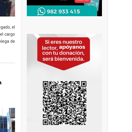
egado, el
 el cargo
colega de
a
a