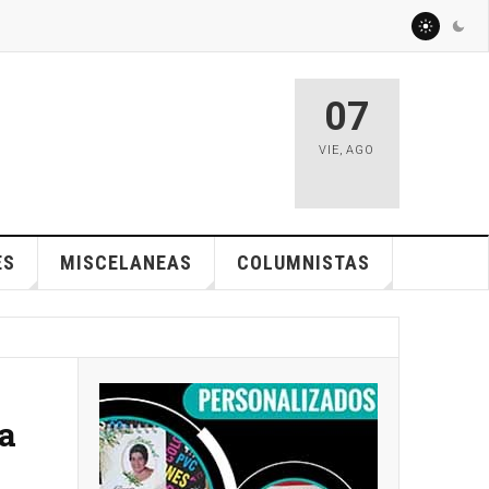
07
VIE
,
AGO
ES
MISCELANEAS
COLUMNISTAS
ia