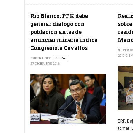
Río Blanco: PPK debe
Reali
generar diálogo con
sobre
población antes de
resid
anunciar minería indica
Manc
Congresista Cevallos
SUPER U
27 DICIE
SUPER USER
PIURA
27 DICIEMBRE 2016
ERP. Baj
tomar y