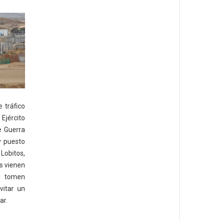
 tráfico
Ejército
e Guerra
y puesto
 Lobitos,
es vienen
s tomen
vitar un
ar.