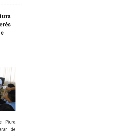
iura
erés
de
e Piura
arar de