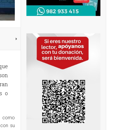
que
son
ran
s o
o como
 con su