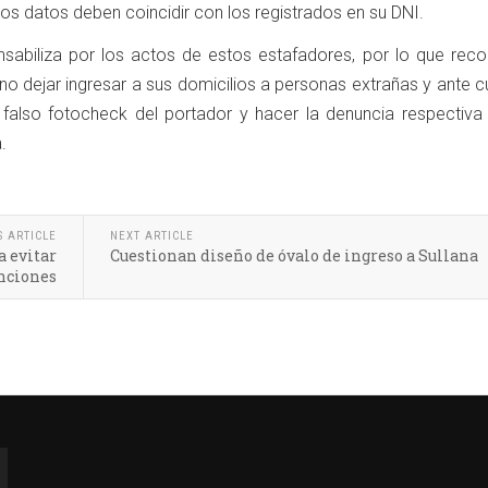
s datos deben coincidir con los registrados en su DNI.
sabiliza por los actos de estos estafadores, por lo que rec
o dejar ingresar a sus domicilios a personas extrañas y ante c
 falso fotocheck del portador y hacer la denuncia respectiva 
.
S ARTICLE
NEXT ARTICLE
a evitar
Cuestionan diseño de óvalo de ingreso a Sullana
nciones