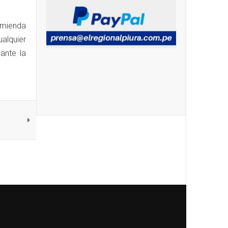
omienda
ualquier
ante la