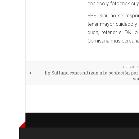
chaleco y fotochek cuyo
EPS Grau no se respon
tener mayor cuidado y n
duda, retener el DNI o
Comisaría más cercana
PREVIOU
En Sullana concientizan a la población par
sa