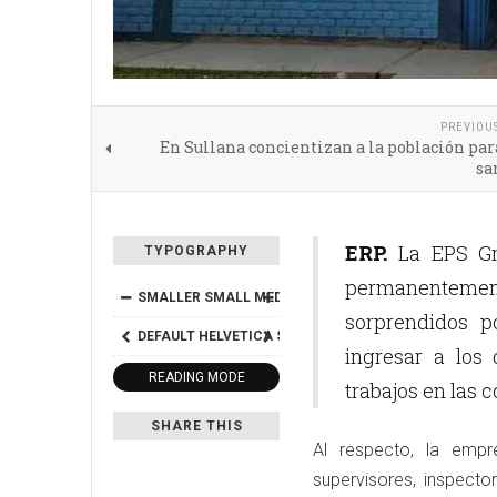
PREVIOU
En Sullana concientizan a la población par
sa
ERP.
La EPS Gra
TYPOGRAPHY
permanentement
SMALLER
SMALL
MEDIUM
BIG
BIGGER
sorprendidos p
DEFAULT
HELVETICA
SEGOE
GEORGIA
TIMES
ingresar a los 
READING MODE
trabajos en las 
SHARE THIS
Al respecto, la em
supervisores, inspecto