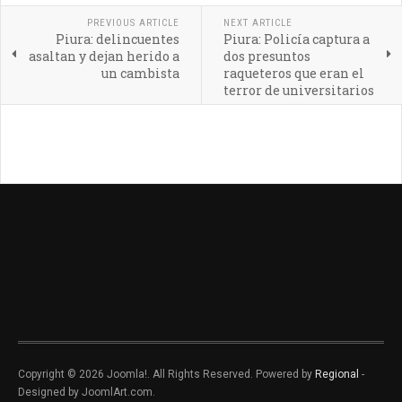
PREVIOUS ARTICLE
NEXT ARTICLE
Piura: delincuentes
Piura: Policía captura a
asaltan y dejan herido a
dos presuntos
un cambista
raqueteros que eran el
terror de universitarios
Copyright © 2026 Joomla!. All Rights Reserved. Powered by
Regional
-
Designed by JoomlArt.com.