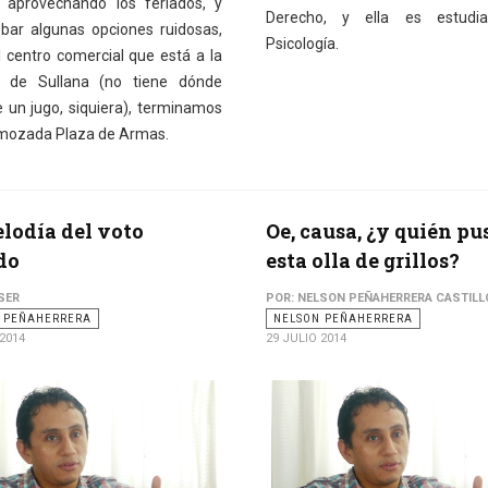
 aprovechando los feriados, y
Derecho, y ella es estudi
obar algunas opciones ruidosas,
Psicología.
 centro comercial que está a la
a de Sullana (no tiene dónde
 un jugo, siquiera), terminamos
emozada Plaza de Armas.
lodía del voto
Oe, causa, ¿y quién pu
do
esta olla de grillos?
SER
POR: NELSON PEÑAHERRERA CASTILL
 PEÑAHERRERA
NELSON PEÑAHERRERA
 2014
29 JULIO 2014