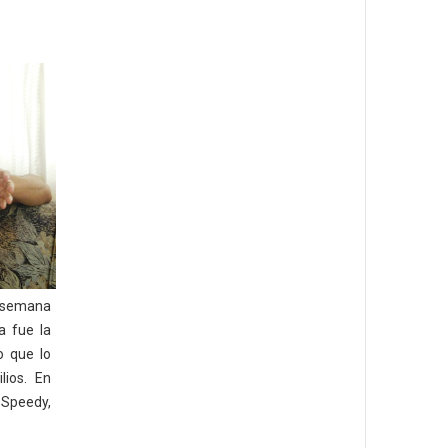
 semana
a fue la
o que lo
lios. En
Speedy,