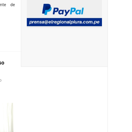
ante de
so
O