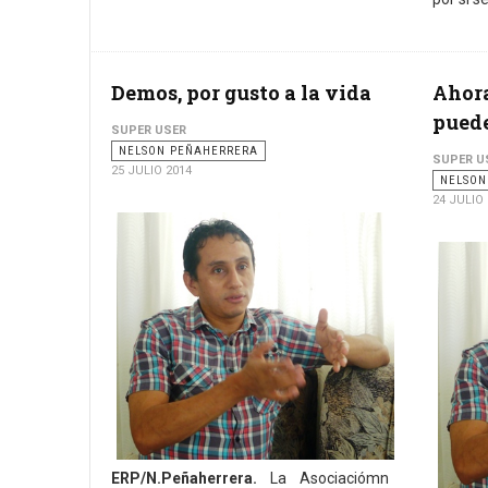
Demos, por gusto a la vida
Ahora
puede
SUPER USER
NELSON PEÑAHERRERA
SUPER U
25 JULIO 2014
NELSON
24 JULIO
ERP/N.Peñaherrera.
La Asociaciómn