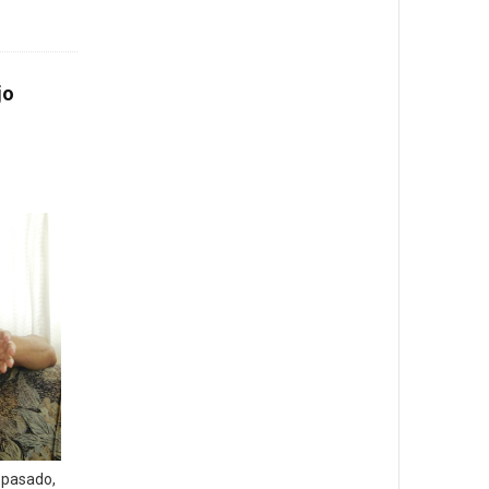
jo
 pasado,