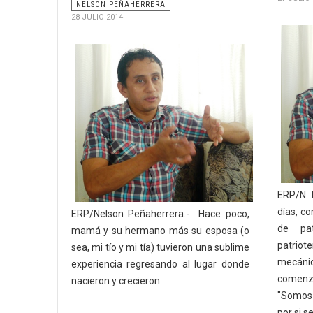
NELSON PEÑAHERRERA
28 JULIO 2014
ERP/N. 
días, c
ERP/Nelson Peñaherrera.- Hace poco,
de pa
mamá y su hermano más su esposa (o
patriot
sea, mi tío y mi tía) tuvieron una sublime
mecáni
experiencia regresando al lugar donde
comenz
nacieron y crecieron.
"Somos 
por si se