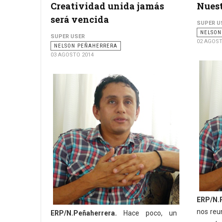
Creatividad unida jamás
Nuest
será vencida
SUPER U
NELSON
SUPER USER
02 AGOST
NELSON PEÑAHERRERA
03 AGOSTO 2014
ERP/N.
nos reu
ERP/N.Peñaherrera.
Hace poco, un