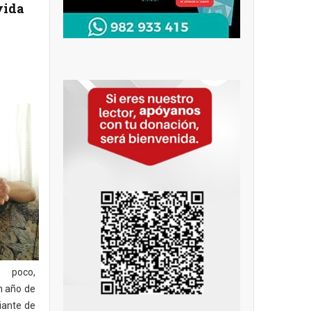
vida
poco,
n año de
diante de