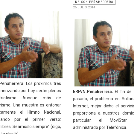
NELSON PEÑAHERRERA
26 JULIO 2014
Peñaherrera. Los próximos tres
omenzando por hoy, serán plenos
ERP/N.Peñaherrera.
El fin de
triotismo. Aunque más de
pasado, el problema en Sullan
erismo. Una muestra es entonar
Internet, mejor dicho el servici
camente el Himno Nacional,
proporciona a nuestros domici
ando por el primer verso:
particular, el MoviStar 
libres. Seámoslo siempre" (digo,
administrado por Telefónica.
 te olvidó).