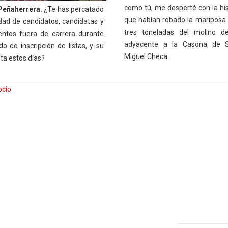
como tú, me desperté con la his
Peñaherrera.
¿Te has percatado
que habían robado la mariposa
idad de candidatos, candidatas y
tres toneladas del molino de
ntos fuera de carrera durante
adyacente a la Casona de S
do de inscripción de listas, y su
Miguel Checa.
ta estos días?
ocio