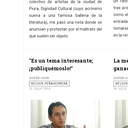
un rato
colectivo de artistas de la ciudad de
tras pr
Piura, Dignidad Cultural (cuyo acrónimo
como el
suena a una famosa ballena de la
entrad
literatura), me pasó una nota donde se
tomarse
anuncian y protestan por el maltrato del
en la r
que suelen ser objeto.
"Es un tema interesante;
La me
¡publiquémoslo!"
gana
SUPER USER
SUPER U
NELSON PEÑAHERRERA
NELSON
31 JULIO 2014
30 JULIO