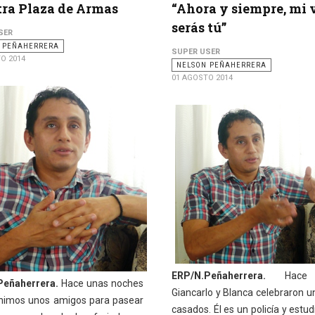
ra Plaza de Armas
“Ahora y siempre, mi 
serás tú”
SER
 PEÑAHERRERA
SUPER USER
O 2014
NELSON PEÑAHERRERA
01 AGOSTO 2014
ERP/N.Peñaherrera.
Hace 
Peñaherrera.
Hace unas noches
Giancarlo y Blanca celebraron u
nimos unos amigos para pasear
casados. Él es un policía y estu