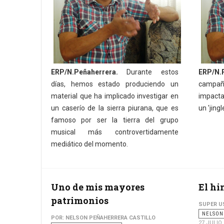
ERP/N.Peñaherrera.
Durante estos
ERP/N.
días, hemos estado produciendo un
campaña
material que ha implicado investigar en
impacta
un caserío de la sierra piurana, que es
un 'jing
famoso por ser la tierra del grupo
musical más controvertidamente
mediático del momento.
Uno de mis mayores
El hi
patrimonios
SUPER U
NELSON
POR: NELSON PEÑAHERRERA CASTILLO
27 JULIO