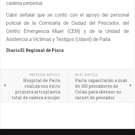
cadena perpetua.
Cabe señalar que se contó con el apoyo del personal
policial de la Comisaría de Ciudad del Pescador, del
Centro Emergencia Mujer (CEM) y de la Unidad de
Asistencia a Víctimas y Testigos (Udavit) de Paita.
Diario El Regional de Piura
PREVIOUS ARTICLE
NEXT ARTICLE
Hospital de Paita
Paita: capacitarán a más
realiza con éxito
de 100 pescadores de
primera artroplastía
Colán para obtener su
total de cadera a mujer
carnet de pescador
quien pora volver a
artesanal
caminar