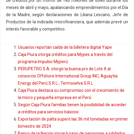
de créditos por un monto de 180 millones de soles durante los
meses de abril y mayo, apalancando emprendimientos por el Día
de la Madre, según declaraciones de Liliana Lescano, Jefe de
Productos de la indicada microfinanciera, que además prevé un
interés favorable y competitivo.
Usuarios reportan caída de la billetera digital Yape
Caja Piura otorga créditos para Mypes a través del
programa Impulso Myperú
PERUPETRO S.A. otorgó la buena pro de Lote X al
consorcio Offshore International Group INC, Aguaytía
Energy del Perú S.R.L., Termoselva S.R.L
Caja Piura destaca su compromiso con el crecimiento de
la micro y pequeña empresa en el Perú
Según Caja Piura familias tienen la posibilidad de acceder
a créditos para servicios básicos
Exportación de palta superó las 36 mil toneladas en primer
bimestre de 2024
Banco de la Nación iniciará pago de pensiones a jubilados