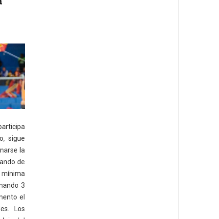
a
articipa
o, sigue
inarse la
gando de
a mínima
umando 3
mento el
es. Los