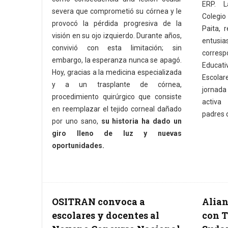
ERP. L
severa que comprometió su córnea y le
Colegio 
provocó la pérdida progresiva de la
Paita, r
visión en su ojo izquierdo. Durante años,
entusi
convivió con esta limitación; sin
corres
embargo, la esperanza nunca se apagó.
Educat
Hoy, gracias a la medicina especializada
Escola
y a un trasplante de córnea,
jornada 
procedimiento quirúrgico que consiste
activa
en reemplazar el tejido corneal dañado
padres d
por uno sano,
su historia ha dado un
giro lleno de luz y nuevas
oportunidades.
OSITRAN convoca a
Alian
escolares y docentes al
con T