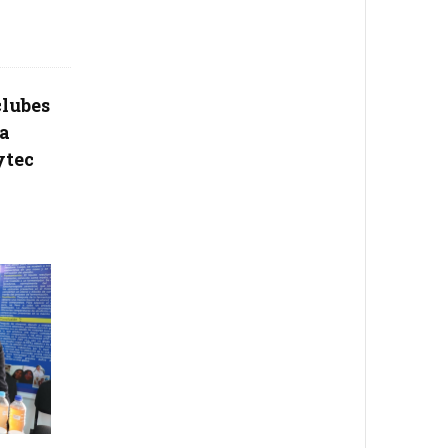
clubes
ía
ytec