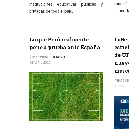
mostró
instituciones educativas públicas y
concreta
privadas de todo el país.
Lo que Perú realmente
1xBet
pone a prueba ante España
estre
de UF
REDACCIÓN
DEPORTE
nuevo
04 ABRIL 2026
marc
REDACCI
31 MARZO