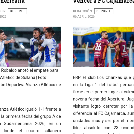
mericana
vencer a FC Cajamarc
SER
DEPORTE
REDACCIÓN
DEPORTE
2026
06 ABRIL 2026
n Robaldo anotó el empate para
Atlético de Sullana | Foto:
ERP. El club Los Chankas que p
ón Deportiva Alianza Atlético de
en la Liga 1 del fútbol peruan
firme en el primer lugar al culm
novena fecha del Apertura. Ju
visitante logró derrotar por l
anza Atlético igualó 1-1 frente a
diferencia al FC Cajamarca, s
 la primera fecha del grupo A de
unidades más y ser por el mo
a Sudamericana 2026, en un
líder absoluto con 23 unidad
o donde el cuadro sullanero