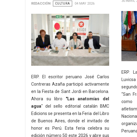
30 ABRIL 
REDACCIÓN
CULTURA
04 MAY 2026
ERP. L
ERP. El escritor peruano José Carlos
Luvicsa
Contreras Azaña participó activamente
segundo
en la Fiesta de Sant Jordi en Barcelona.
“San Fr
Ahora su libro
"Las anatomías del
como 
agua
" del sello editorial catalán BMC
atleti
Edicions se presenta en la Feria del Libro
Nacion
de Buenos Aires, donde el invitado de
organiz
honor es Perú. Esta feria celebra su
Peruana
edición número 50 este 2026 y abre sus