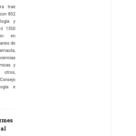
ra trae
 con 852
logía y
izó 1350
ción en
ianes de
amauta,
iencias
ómicas y
otros,
Consejo
logía e
irmes
 al