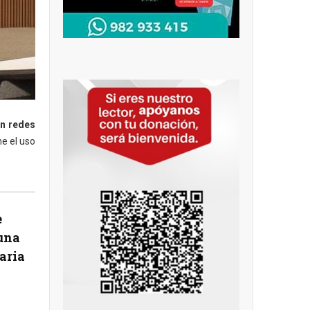
n redes
ne el uso
e
 una
aria