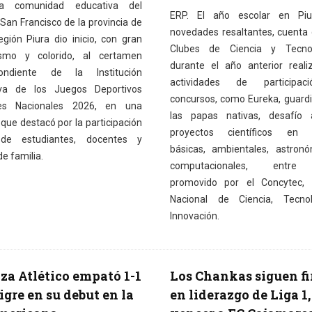
a comunidad educativa del
ERP. El año escolar en Piu
San Francisco de la provincia de
novedades resaltantes, cuenta
egión Piura dio inicio, con gran
Clubes de Ciencia y Tecno
asmo y colorido, al certamen
durante el año anterior real
pondiente de la Institución
actividades de participa
iva de los Juegos Deportivos
concursos, como Eureka, guard
res Nacionales 2026, en una
las papas nativas, desafío 
que destacó por la participación
proyectos científicos en c
 de estudiantes, docentes y
básicas, ambientales, astron
e familia.
computacionales, entre 
promovido por el Concytec, 
Nacional de Ciencia, Tecno
Innovación.
za Atlético empató 1-1
Los Chankas siguen f
igre en su debut en la
en liderazgo de Liga 1,