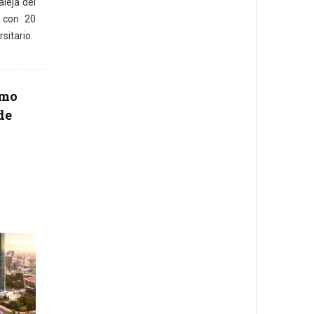
leja del
 con 20
sitario.
smo
de