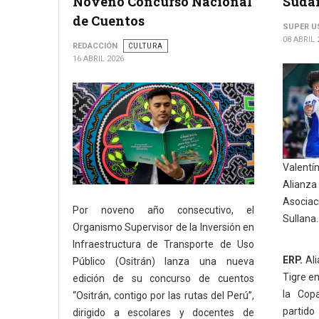
Noveno Concurso Nacional
Suda
de Cuentos
SUPER U
08 ABRIL 
REDACCIÓN
CULTURA
16 ABRIL 2026
Valentí
Alianza 
Asociaci
Por noveno año consecutivo, el
Sullana.
Organismo Supervisor de la Inversión en
Infraestructura de Transporte de Uso
ERP.
Ali
Público (Ositrán) lanza una nueva
Tigre en
edición de su concurso de cuentos
la Cop
“Ositrán, contigo por las rutas del Perú”,
partid
dirigido a escolares y docentes de