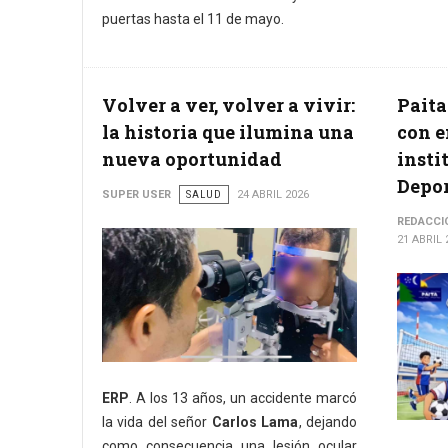
puertas hasta el 11 de mayo.
Volver a ver, volver a vivir:
Paita
la historia que ilumina una
con e
nueva oportunidad
insti
Depor
SUPER USER
SALUD
24 ABRIL 2026
REDACCI
21 ABRIL 
ERP
. A los 13 años, un accidente marcó
la vida del señor
Carlos Lama
, dejando
como consecuencia una lesión ocular