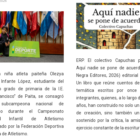
2026
ERP. El colectivo Capuchas p
Aquí nadie se pone de acuerd
a niña atleta paiteña Olezya
Negra Editores, 2026) editorial 
 Infante López, estudiante del
Un libro que reúne cuentos de
 grado de primaria de la I.E.
temática escritos por once
ancisco” de Paita, se consagró
integrantes, quienes, a lo largo 
subcampeona nacional de
años, han construido no solo un
smo durante el Campeonato
de creación, sino también un
al Infantil de Atletismo
sostenido por la crítica, la ami
ado por la Federación Deportiva
ejercicio constante de la escritur
 de Atletismo.