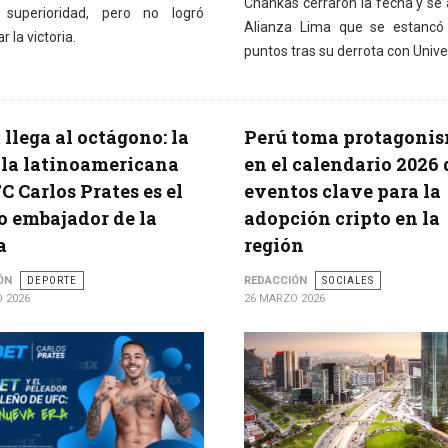
Chankas cerraron la fecha y se a
 superioridad, pero no logró
Alianza Lima que se estancó
r la victoria.
puntos tras su derrota con Univer
 llega al octágono: la
Perú toma protagoni
lla latinoamericana
en el calendario 2026 
C Carlos Prates es el
eventos clave para la
 embajador de la
adopción cripto en la
a
región
ÓN
DEPORTE
REDACCIÓN
SOCIALES
 2026
26 MARZO 2026