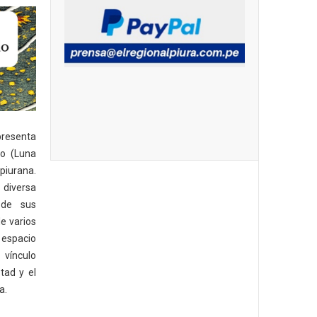
resenta
o (Luna
piurana.
 diversa
 de sus
de varios
 espacio
 vínculo
stad y el
a.