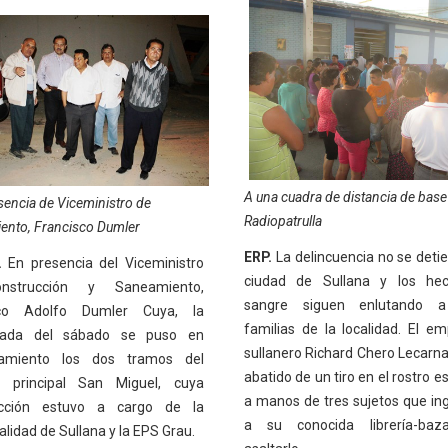
A una cuadra de distancia de base
encia de Viceministro de
Radiopatrulla
ento, Francisco Dumler
ERP.
La delincuencia no se detie
.
En presencia del Viceministro
ciudad de Sullana y los he
strucción y Saneamiento,
sangre siguen enlutando a
sco Adolfo Dumler Cuya, la
familias de la localidad. El em
ada del sábado se puso en
sullanero Richard Chero Lecarn
namiento los dos tramos del
abatido de un tiro en el rostro e
r principal San Miguel, cuya
a manos de tres sujetos que in
ucción estuvo a cargo de la
a su conocida librería-baz
lidad de Sullana y la EPS Grau.