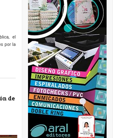
lica, el
s por la
ión de