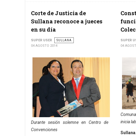
Corte de Justicia de
Cons
Sullana reconoce a jueces
func
en su día
Colec
SUPER USER
SULLANA
SUPER U
04 AGOSTO 2014
04 AGOST
Comuna d
inicia l
Durante sesión solemne en Centro de
Convenciones
Sullana