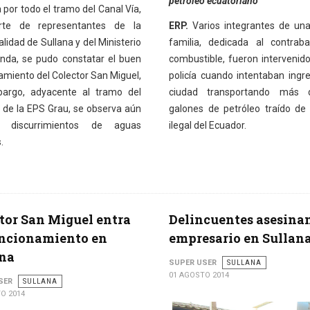
petróleo ecuatoriano
por todo el tramo del Canal Vía,
rte de representantes de la
ERP.
Varios integrantes de un
lidad de Sullana y del Ministerio
familia, dedicada al contrab
enda, se pudo constatar el buen
combustible, fueron intervenido
amiento del Colector San Miguel,
policía cuando intentaban ingre
argo, adyacente al tramo del
ciudad transportando más
r de la EPS Grau, se observa aún
galones de petróleo traído d
s discurrimientos de aguas
ilegal del Ecuador.
.
tor San Miguel entra
Delincuentes asesina
uncionamiento en
empresario en Sullan
ana
SUPER USER
SULLANA
01 AGOSTO 2014
SER
SULLANA
O 2014