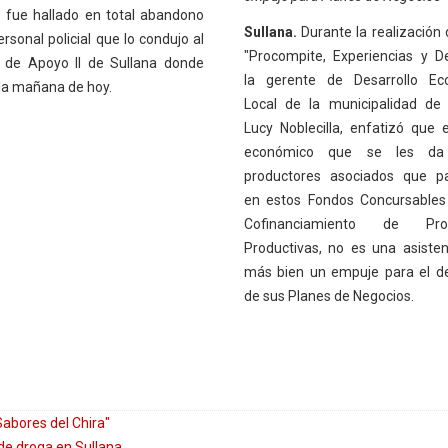
 fue hallado en total abandono
Sullana.
Durante la realización 
ersonal policial que lo condujo al
"Procompite, Experiencias y De
l de Apoyo II de Sullana donde
la gerente de Desarrollo Ec
 la mañana de hoy.
Local de la municipalidad de 
Lucy Noblecilla, enfatizó que 
económico que se les da
productores asociados que pa
en estos Fondos Concursables
Cofinanciamiento de Prop
Productivas, no es una asisten
más bien un empuje para el de
de sus Planes de Negocios.
Sabores del Chira"
de droga en Sullana