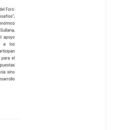
del Foro:
safíos",
onómico
Sullana,
el apoyo
 a los
rticipan
 para el
uestas
cia sino
sarrollo