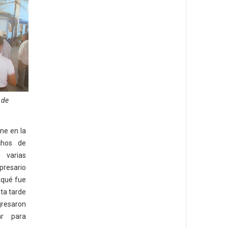
 de
ne en la
chos de
 varias
presario
aqué fue
sta tarde
gresaron
ar para