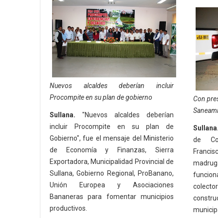
Nuevos alcaldes deberían incluir
Procompite en su plan de gobierno
Con pres
Saneami
Sullana.
"Nuevos alcaldes deberían
incluir Procompite en su plan de
Sullana
Gobierno", fue el mensaje del Ministerio
de Con
de Economía y Finanzas, Sierra
Franci
Exportadora, Municipalidad Provincial de
madrug
Sullana, Gobierno Regional, ProBanano,
funcio
Unión Europea y Asociaciones
colecto
Bananeras para fomentar municipios
constr
productivos.
municipa