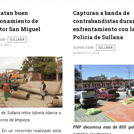
tatan buen
Capturan a banda de
ionamiento de
contrabandistas dura
tor San Miguel
enfrentamiento con l
Policía de Sullana
SER
SULLANA
O 2014
SUPER USER
SULLANA
04 AGOSTO 2014
e Sullana retira tubería blanca e
abores de limpieza
PNP decomisa más de 800 gal
.
En un recorrido realizado esta