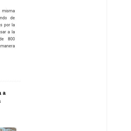
a misma
ando de
s por la
sar a la
 de 800
e manera
n a
a