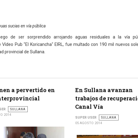
guas sucias en vía pública
go de ser sorprendido arrojando aguas residuales a la vía púb
 Vídeo Pub "El Koricancha" EIRL, fue multado con 190 mil nuevos sole
d provincial de Sullana.
nen a pervertido en
En Sullana avanzan
nterprovincial
trabajos de recuperac
Canal Vía
SER
SULLANA
O 2014
SUPER USER
SULLANA
05 AGOSTO 2014