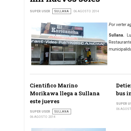
SUPER USER
SULLANA
06 AGOSTO 2014
Por verter a
Sullana.
Lue
Restaurante
municipalida
Científico Marino
Detie
Morikawa llega a Sullana
bus i
este jueves
SUPER U
06 AGOST
SUPER USER
SULLANA
06 AGOSTO 2014