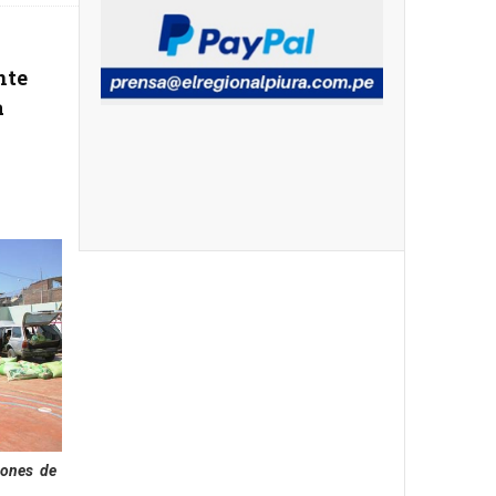
nte
a
ones de