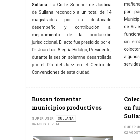
mañana 
Sullana.
La Corte Superior de Justicia
por pa
de Sullana reconoció a un total de 14
Municipa
magistrados por su destacado
de Vivi
desempeño y contribución al
funcion
mejoramiento de la producción
sin emb
jurisdiccional. El acto fue presidido por el
colecto
Dr. Juan Luis Alegría Hidalgo, Presidente,
alguno
durante la sesión solemne desarrollada
servidas
por el Día del Juez en el Centro de
Convenciones de esta ciudad.
Buscan fomentar
Colec
municipios productivos
en f
Sull
SUPER USER
SULLANA
04 AGOSTO 2014
SUPER U
02 AGOST