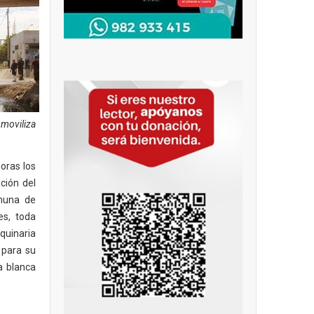
oviliza
oras los
ción del
omuna de
es, toda
uinaria
 para su
ía blanca