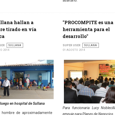
asaltarlo.
llana hallan a
"PROCOMPITE es una
e tirado en vía
herramienta para el
ca
desarrollo"
SER
SULLANA
SUPER USER
SULLANA
O 2014
01 AGOSTO 2014
 luego en hospital de Sullana
Para funcionaria Lucy Noblecil
 hombre de aproximadamente
empuje para Planes de Negocios