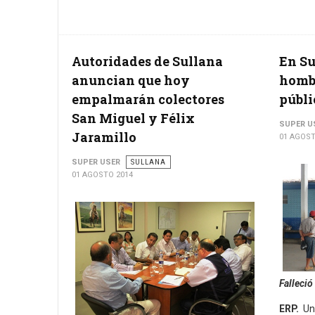
Autoridades de Sullana
En Su
anuncian que hoy
hombr
empalmarán colectores
públi
San Miguel y Félix
SUPER U
Jaramillo
01 AGOST
SUPER USER
SULLANA
01 AGOSTO 2014
Falleció
ERP.
Un