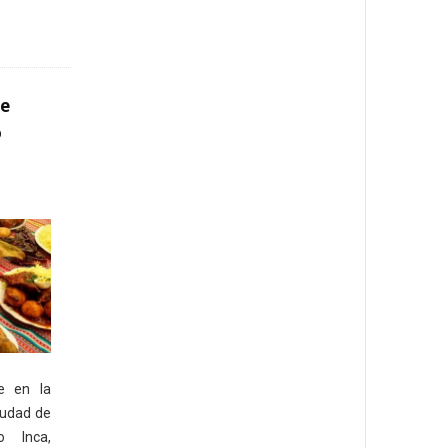
ue
o
e en la
iudad de
o Inca,