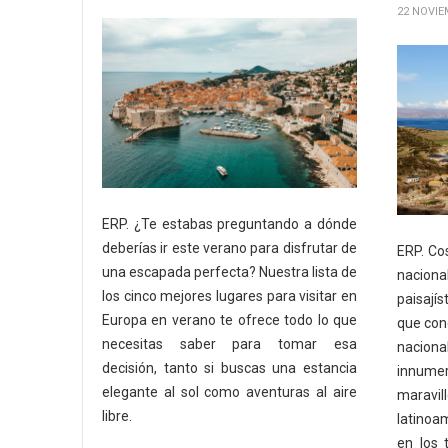
22 NOVIE
ERP. ¿Te estabas preguntando a dónde
deberías ir este verano para disfrutar de
ERP. Cos
una escapada perfecta? Nuestra lista de
nacion
los cinco mejores lugares para visitar en
paisají
Europa en verano te ofrece todo lo que
que conc
necesitas saber para tomar esa
nacional
decisión, tanto si buscas una estancia
innume
elegante al sol como aventuras al aire
maravi
libre.
latinoa
en los 