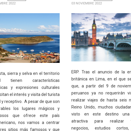
MBRE 2022
03 NOVIEMBRE 2022
ERP. Tras el anuncio de la e
ta, sierra y selva en el territorio
británica en Lima, en el que s
al tienen características
que, a partir del 9 de noviem
sticas y expresiones culturales
peruanos ya no requerirán vi
itan el interés y visita del turista
realizar viajes de hasta seis
 y receptivo. A pesar de que son
Reino Unido, muchos ciudada
rables los lugares mágicos y
visto en este destino una
llosos que ofrece este país
atractiva para realizar t
mericano, nos vamos a centrar
negocios, estudios cortos, 
tres sitios más famosos y que