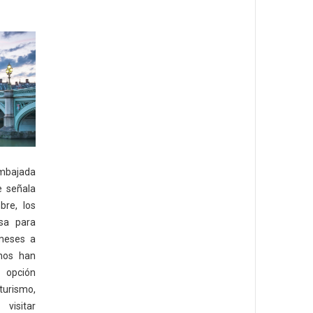
mbajada
e señala
bre, los
sa para
 meses a
nos han
 opción
urismo,
visitar