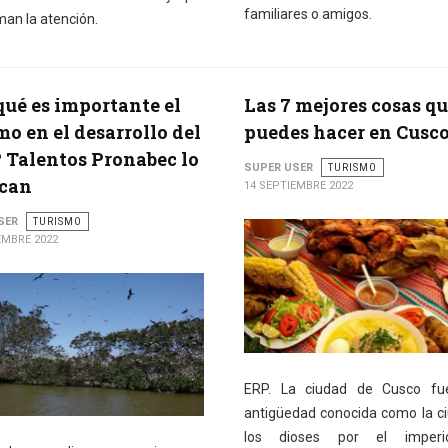
familiares o amigos.
man la atención.
qué es importante el
Las 7 mejores cosas q
mo en el desarrollo del
puedes hacer en Cusc
 Talentos Pronabec lo
SUPER USER
TURISMO
ican
14 SEPTIEMBRE 2022
SER
TURISMO
EMBRE 2022
ERP. La ciudad de Cusco fu
antigüedad conocida como la c
los dioses por el imperi