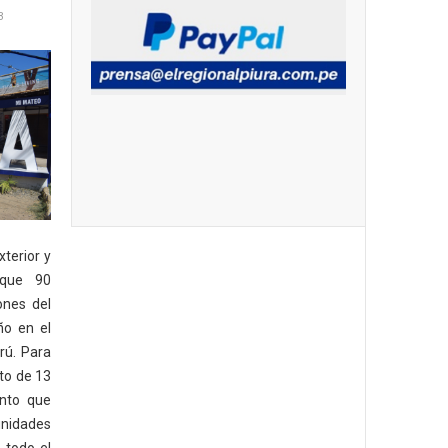
3
xterior y
 que 90
ones del
ño en el
rú. Para
to de 13
onto que
unidades