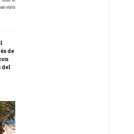
 todo el
an visto
l
vés de
 con
 del