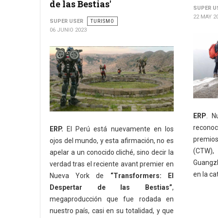
de las Bestias'
SUPER U
22 MAY 2
SUPER USER
TURISMO
06 JUNIO 2023
ERP
. N
reconoc
ERP.
El Perú está nuevamente en los
premio
ojos del mundo, y esta afirmación, no es
(CTW),
apelar a un conocido cliché, sino decir la
Guangzh
verdad tras el reciente avant premier en
en la ca
Nueva York de
“Transformers: El
Despertar de las Bestias”
,
megaproducción que fue rodada en
nuestro país, casi en su totalidad, y que