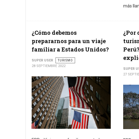
más lla
¿Cómo debemos
¿Por 
prepararnos para un viaje
turis
familiar a Estados Unidos?
Perú?
expl
SUPER USER
TURISMO
28 SEPTIEMBRE 2022
SUPER U
27 SEPTI