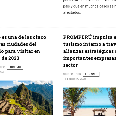
para este sector económico en
país y que en muchos casos se h
afectados.
 es una de las cinco
PROMPERÚ impulsa e
es ciudades del
turismo interno a tra
 para visitar en
alianzas estratégicas
 de 2023
importantes empresas
sector
SER
TURISMO
023
SUPER USER
TURISMO
11 FEBRERO 2023