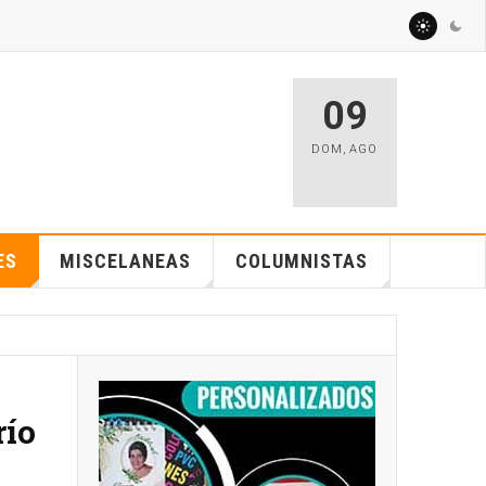
09
DOM
,
AGO
ES
MISCELANEAS
COLUMNISTAS
río