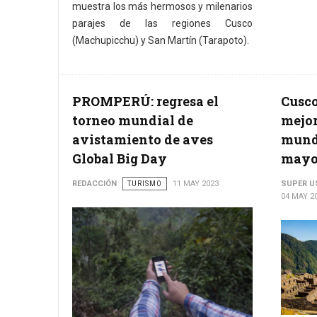
muestra los más hermosos y milenarios
parajes de las regiones Cusco
(Machupicchu) y San Martín (Tarapoto).
PROMPERÚ: regresa el
Cusco
torneo mundial de
mejor
avistamiento de aves
mundo
Global Big Day
mayo
REDACCIÓN
TURISMO
11 MAY 2023
SUPER U
04 MAY 2