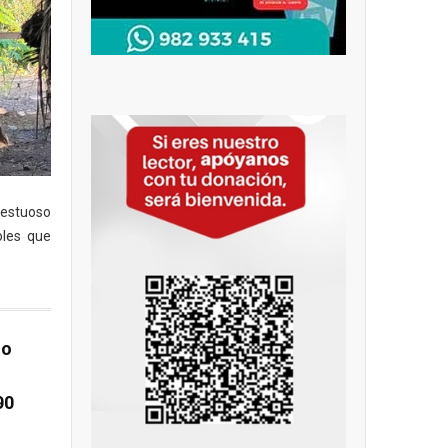
jestuoso
oles que
io
90