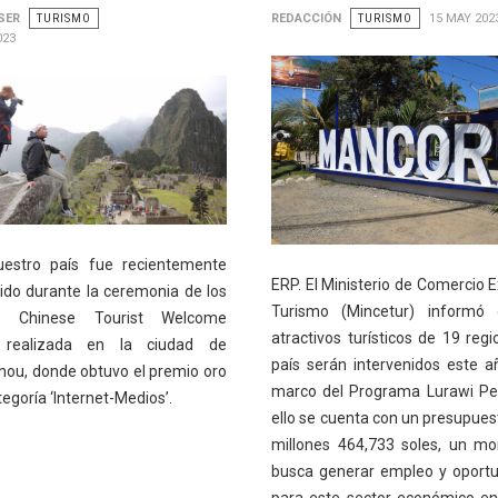
SER
TURISMO
REDACCIÓN
TURISMO
15 MAY 202
023
uestro país fue recientemente
ERP. El Ministerio de Comercio E
ido durante la ceremonia de los
Turismo (Mincetur) informó
s Chinese Tourist Welcome
atractivos turísticos de 19 regi
 realizada en la ciudad de
país serán intervenidos este a
ou, donde obtuvo el premio oro
marco del Programa Lurawi Pe
tegoría ‘Internet-Medios’.
ello se cuenta con un presupues
millones 464,733 soles, un m
busca generar empleo y oport