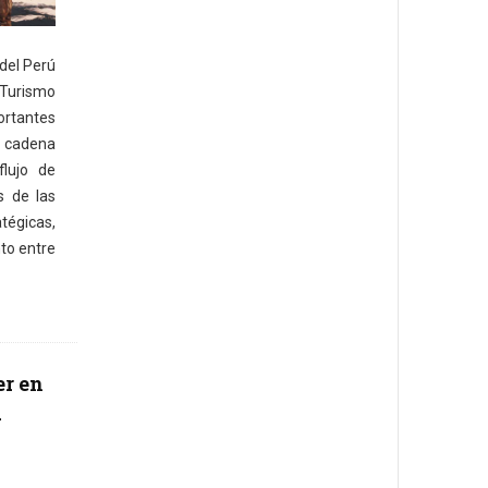
del Perú
Turismo
ortantes
a cadena
flujo de
s de las
égicas,
to entre
er en
a