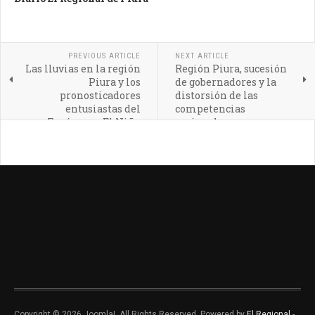
PREVIOUS ARTICLE
NEXT ARTICLE
Las lluvias en la región
Región Piura, sucesión
Piura y los
de gobernadores y la
pronosticadores
distorsión de las
entusiastas del
competencias
Fenómeno El Niño
regionales
Copyright © 2026 Joomla!. All Rights Reserved. Powered by
El Regional
-