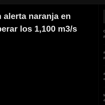
 alerta naranja en
erar los 1,100 m3/s
C
p
#
p
c
M
d