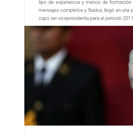
tipo de experiencia y menos de formación p
mensajes completos y fluidos, llegó en una 
cupo ser vicepresidenta para el periodo 20