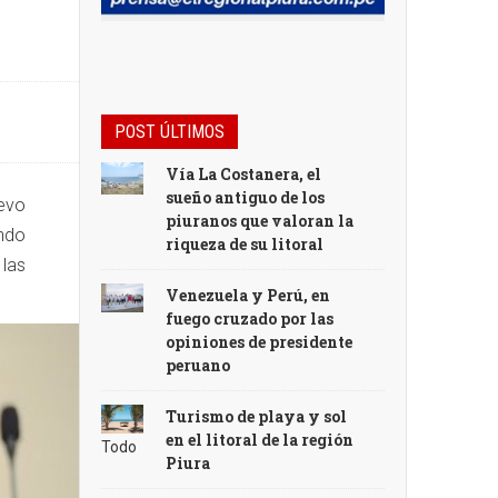
POST ÚLTIMOS
Vía La Costanera, el
sueño antiguo de los
uevo
piuranos que valoran la
ndo
riqueza de su litoral
 las
Venezuela y Perú, en
fuego cruzado por las
opiniones de presidente
peruano
Turismo de playa y sol
en el litoral de la región
Todo
Piura
el