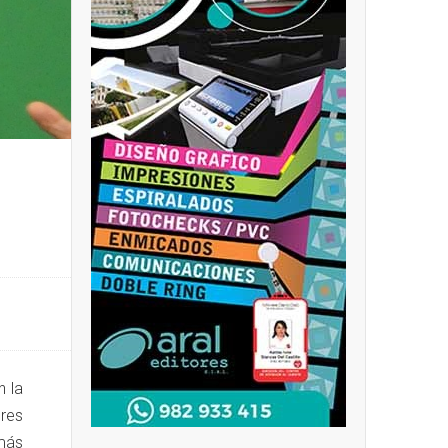
n la
ores
 más