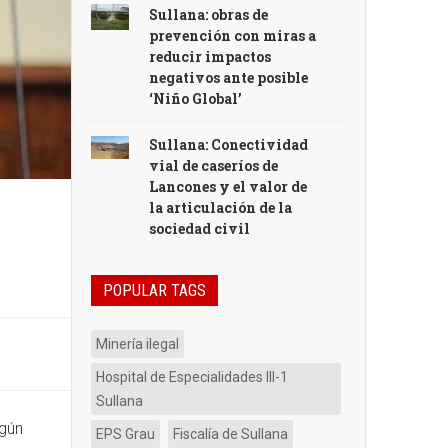
litoral
Sullana: obras de
piurano,
prevención con miras a
en el
reducir impactos
norte
negativos ante posible
‘Niño Global’
del
Perú
Sullana: Conectividad
oferta
vial de caseríos de
turismo
Lancones y el valor de
de
la articulación de la
playa
sociedad civil
y sol
POPULAR TAGS
Minería ilegal
Hospital de Especialidades III-1
Sullana
ngún
EPS Grau
Fiscalía de Sullana