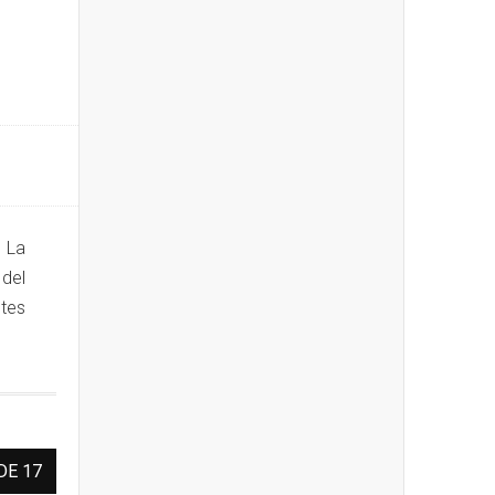
e La
 del
tes
DE 17