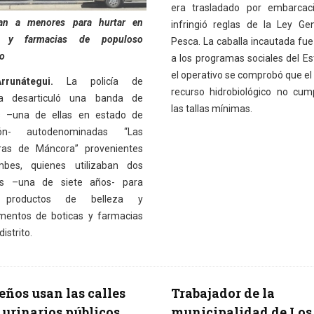
era trasladado por embarcac
ban a menores para hurtar en
infringió reglas de la Ley Ge
s y farmacias de populoso
Pesca. La caballa incautada fu
io
a los programas sociales del Es
el operativo se comprobó que el 
rrunátegui.
La policía de
recurso hidrobiológico no cum
a desarticuló una banda de
las tallas mínimas.
s –una de ellas en estado de
ión- autodenominadas “Las
ras de Máncora” provenientes
bes, quienes utilizaban dos
s –una de siete años- para
r productos de belleza y
entos de boticas y farmacias
distrito.
eños usan las calles
Trabajador de la
urinarios públicos
municipalidad de Los