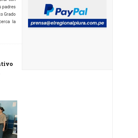
s padres
6to Grado
erca la
ativo
t