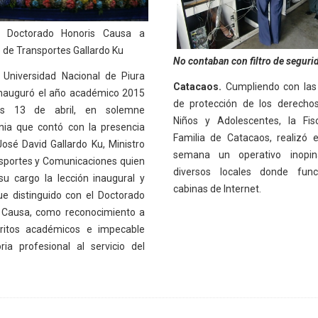
a Doctorado Honoris Causa a
o de Transportes Gallardo Ku
No contaban con filtro de seguri
 Universidad Nacional de Piura
Catacaos.
Cumpliendo con las
inauguró el año académico 2015
de protección de los derecho
es 13 de abril, en solemne
Niños y Adolescentes, la Fis
ia que contó con la presencia
Familia de Catacaos, realizó e
José David Gallardo Ku, Ministro
semana un operativo inopi
sportes y Comunicaciones quien
diversos locales donde func
su cargo la lección inaugural y
cabinas de Internet.
ue distinguido con el Doctorado
 Causa, como reconocimiento a
ritos académicos e impecable
oria profesional al servicio del