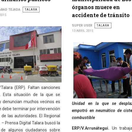
órganos muere en
ABAD TEJADA
TALARA
accidente de tránsito
2015
SUPER USER
TALARA
13 ABRIL 2015
/Talara (ERP). Faltan sanciones
. Esta situación de la que se
y denuncian muchos vecinos es
Unidad en la que se despla
e debe terminar por intervención
empotró en neumático de cist
 de las autoridades. El Regional
combustible
 – Prensa Digital Talara buscó la
ERP/V.Arrunátegui.
Un trabaja
 de algunos ciudadanos sobre