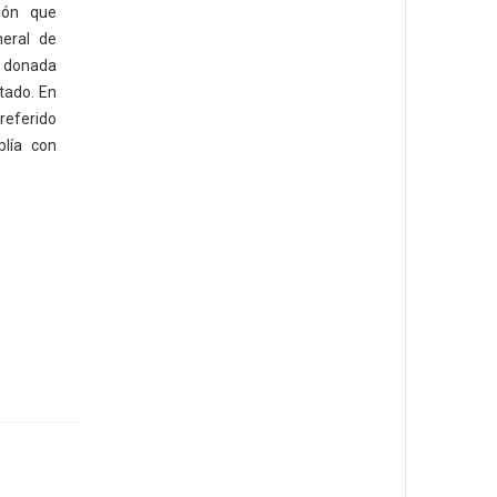
ión que
neral de
e donada
tado. En
referido
plía con