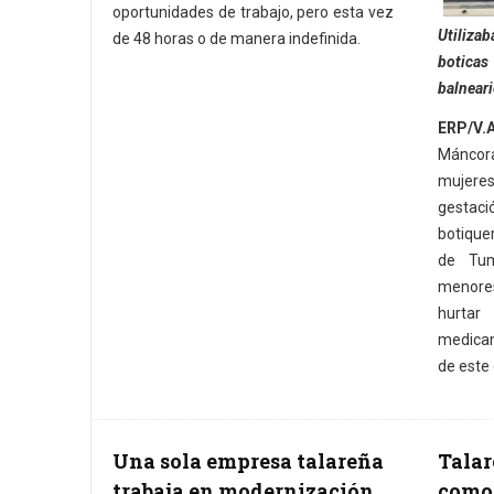
oportunidades de trabajo, pero esta vez
Utiliza
de 48 horas o de manera indefinida.
botica
balnear
ERP/V.A
Máncor
mujere
gestac
botique
de Tum
menore
hurta
medicam
de este 
Una sola empresa talareña
Talar
trabaja en modernización
como 