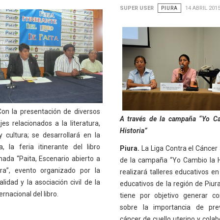
SUPER USER
PIURA
14 ABRIL 201
on la presentación de diversos
A través de la campaña “Yo C
es relacionados a la literatura,
Historia”
y cultura; se desarrollará en la
a, la feria itinerante del libro
Piura.
La Liga Contra el Cáncer 
ada “Paita, Escenario abierto a
de la campaña “Yo Cambio la Hi
ura”, evento organizado por la
realizará talleres educativos en
lidad y la asociación civil de la
educativos de la región de Piura
ernacional del libro.
tiene por objetivo generar co
sobre la importancia de prev
cáncer de cuello uterino y colab