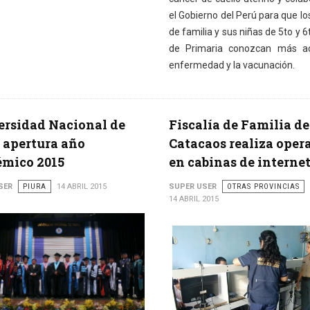
el Gobierno del Perú para que lo
de familia y sus niñas de 5to y 
de Primaria conozcan más ac
enfermedad y la vacunación.
rsidad Nacional de
Fiscalía de Familia de
 apertura año
Catacaos realiza oper
émico 2015
en cabinas de interne
SER
PIURA
14 ABRIL 2015
SUPER USER
OTRAS PROVINCIAS
14 ABRIL 2015