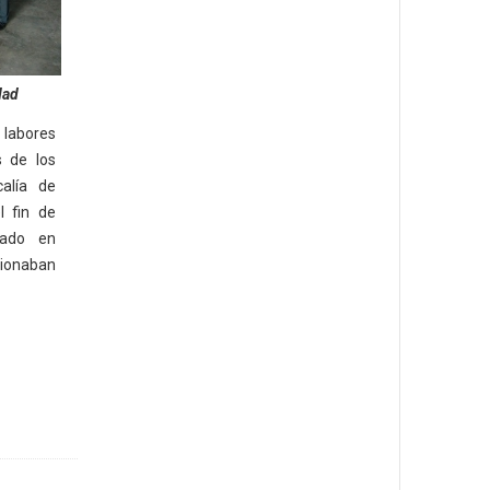
dad
 labores
s de los
calía de
l fin de
nado en
ionaban