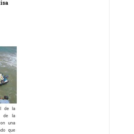
isa
al de la
o de la
ron una
ado que