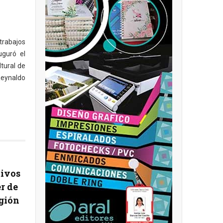
trabajos
uguró el
ltural de
Reynaldo
tivos
r de
egión