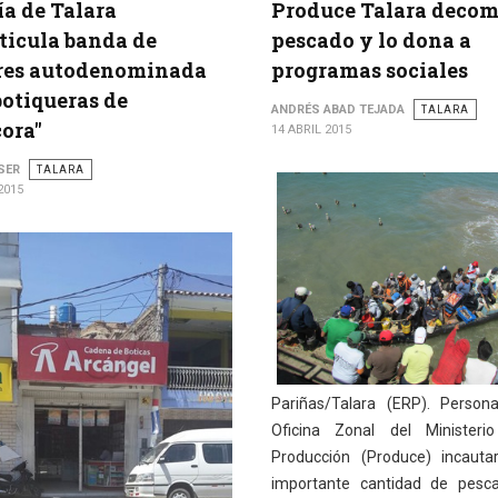
ía de Talara
Produce Talara decom
ticula banda de
pescado y lo dona a
res autodenominada
programas sociales
botiqueras de
ANDRÉS ABAD TEJADA
TALARA
ora"
14 ABRIL 2015
SER
TALARA
2015
Pariñas/Talara (ERP). Person
Oficina Zonal del Ministeri
Producción (Produce) incauta
importante cantidad de pesc