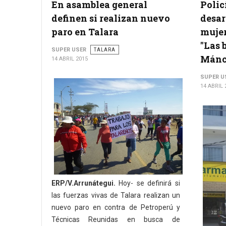
En asamblea general
Polic
definen si realizan nuevo
desar
paro en Talara
muje
"Las 
SUPER USER
TALARA
Mánc
14 ABRIL 2015
SUPER U
14 ABRIL 
ERP/V.Arrunátegui.
Hoy- se definirá si
las fuerzas vivas de Talara realizan un
nuevo paro en contra de Petroperú y
Técnicas Reunidas en busca de