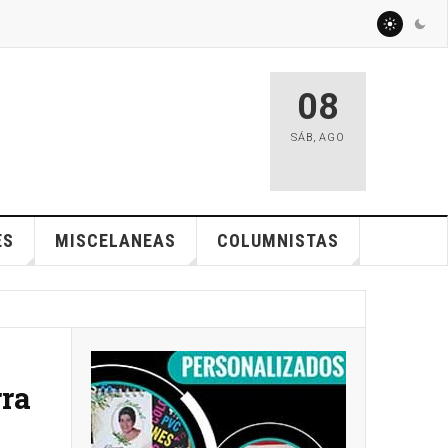
08
SÁB
,
AGO
ES
MISCELANEAS
COLUMNISTAS
rra