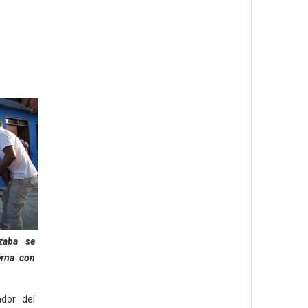
zaba se
erna con
dor del