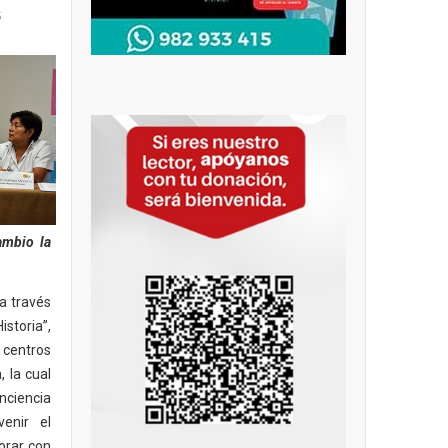
5
ambio la
a través
storia”,
 centros
, la cual
nciencia
enir el
orar con