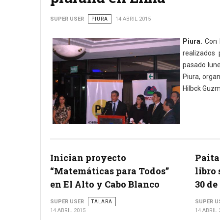
SUPER USER
PIURA
14 ABRIL 2015
Piura.
Con l
realizados
pasado lunes
Piura, orga
Hilbck Guzmá
Inician proyecto
Paita
“Matemáticas para Todos”
libro 
en El Alto y Cabo Blanco
30 de 
SUPER USER
TALARA
SUPER U
14 ABRIL 2015
14 ABRIL 